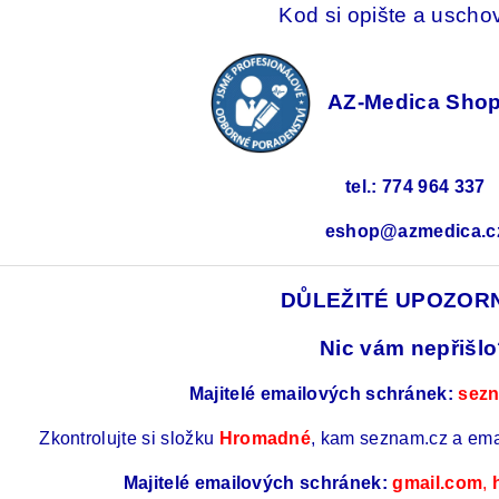
Kod si opište a uschov
AZ-Medica Sh
tel.: 774 964 337
eshop@azmedica.c
DŮLEŽITÉ UPOZORN
Nic vám nepřišl
Majitelé emailových schránek:
sez
Zkontrolujte si složku
Hromadné
, kam seznam.cz a emai
Majitelé emailových schránek:
gmail.com
,