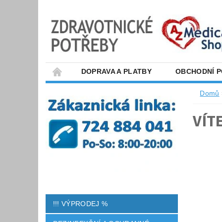
DOPRAVA A PLATBY
OBCHODNÍ 
Domů
VÍT
!!! VÝPRODEJ %