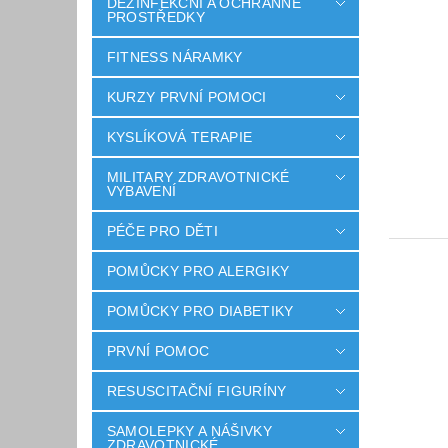
DEZINFEKČNÍ A OCHRANNÉ
PROSTŘEDKY
FITNESS NÁRAMKY
KURZY PRVNÍ POMOCI
KYSLÍKOVÁ TERAPIE
MILITARY ZDRAVOTNICKÉ
VYBAVENÍ
PÉČE PRO DĚTI
POMŮCKY PRO ALERGIKY
POMŮCKY PRO DIABETIKY
PRVNÍ POMOC
RESUSCITAČNÍ FIGURÍNY
SAMOLEPKY A NÁŠIVKY
ZDRAVOTNICKÉ