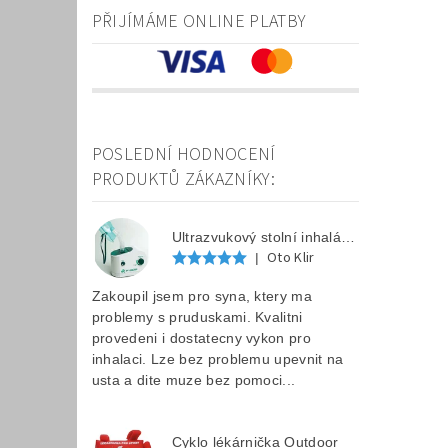
PŘIJÍMÁME ONLINE PLATBY
POSLEDNÍ HODNOCENÍ
PRODUKTŮ ZÁKAZNÍKY:
Ultrazvukový stolní inhalátor F 202
Oto Klir
|
Zakoupil jsem pro syna, ktery ma
problemy s pruduskami. Kvalitni
provedeni i dostatecny vykon pro
inhalaci. Lze bez problemu upevnit na
usta a dite muze bez pomoci...
Cyklo lékárnička Outdoor