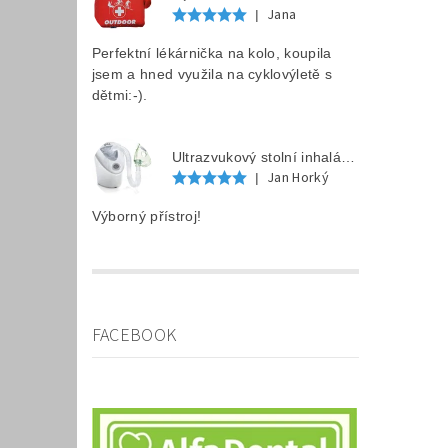
Jana
|
Perfektní lékárnička na kolo, koupila
jsem a hned využila na cyklovýletě s
dětmi:-).
Ultrazvukový stolní inhalátor LAICA MD6026P
Jan Horký
|
Výborný přístroj!
FACEBOOK