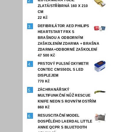
ZLATÁ/STŘÍBRNÁ 160 X 210
CM
22 Kč
DEFIBRILÁTOR AED PHILIPS
HEARTSTART FRX S
BRAŠNOU A ODBORNÝM
ZAŠKOLENÍM ZDARMA + BRAŠNA
ZDARMA+ODBORNÉ ZAŠKOLENÍ
47 500 Kč
PRSTOVÝ PULSNÍ OXYMETR
CONTEC CMS50DL S LED
DISPLEJEM
770 Kč
ZÁCHRANÁŘSKÝ
MULTIFUNKČNÍ NŮŽ RESCUE
KNIFE NEON S ROVNÝM OSTŘÍM
860 Kč
RESUSCITAČNÍ MODEL
DOSPĚLÉHO LAERDAL LITTLE
ANNE QCPR S BLUETOOTH