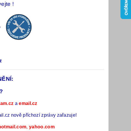
ejte !
op
z
ĚNÍ:
o?
nam.cz
a
email.cz
l.cz nově příchozí zprávy zařazuje!
hotmail.com
,
yahoo.com