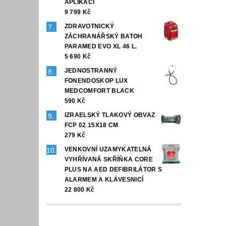
APLIKACÍ
9 799 Kč
ZDRAVOTNICKÝ
ZÁCHRANÁŘSKÝ BATOH
PARAMED EVO XL 46 L.
5 690 Kč
JEDNOSTRANNÝ
FONENDOSKOP LUX
MEDCOMFORT BLACK
590 Kč
IZRAELSKÝ TLAKOVÝ OBVAZ
FCP 02 15X18 CM
279 Kč
VENKOVNÍ UZAMYKATELNÁ
VYHŘÍVANÁ SKŘÍŇKA CORE
PLUS NA AED DEFIBRILÁTOR S
ALARMEM A KLÁVESNICÍ
22 800 Kč