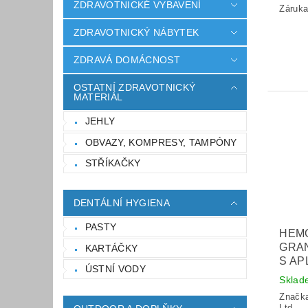
ZDRAVOTNICKÉ VYBAVENÍ
Záruka
ZDRAVOTNICKÝ NÁBYTEK
ZDRAVÁ DOMÁCNOST
OSTATNÍ ZDRAVOTNICKÝ
MATERIÁL
JEHLY
OBVAZY, KOMPRESY, TAMPÓNY
STŘÍKAČKY
DENTÁLNÍ HYGIENA
PASTY
HEM
GRA
KARTÁČKY
S AP
ÚSTNÍ VODY
Sklad
Značk
Ltd.