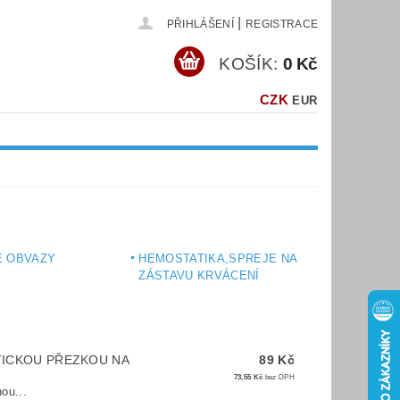
|
PŘIHLÁŠENÍ
REGISTRACE
KOŠÍK:
0 Kč
CZK
EUR
É OBVAZY
HEMOSTATIKA,SPREJE NA
ZÁSTAVU KRVÁCENÍ
ICKOU PŘEZKOU NA
89 Kč
73,55 Kč
bez DPH
ou...