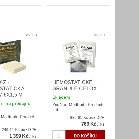
Kód:
4117
Kód:
4115
 Z -
HEMOSTATICKÉ
STATICKÁ
GRANULE-CELOX
7,6X1,5 M
Skladem
 i na prodejně
Značka:
Medtrade Products
Ltd.
:
Medtrade Products
686,61 Kč bez DPH
769 Kč
/ ks
1 249,11 Kč bez DPH
1 399 Kč
/ ks