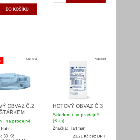
Kód:
4025
Kód:
3758
j
Ý OBVAZ Č.2
HOTOVÝ OBVAZ Č.3
LŠTÁŘKEM
Skladem i na prodejně
(6 ks)
 i na prodejně
Značka:
Hartman
:
Batist
ě:
30 Kč
23,21 Kč bez DPH