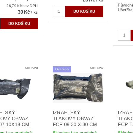
/ ks
Původn
26,79 Kč bez DPH
Ušetříte
30 Kč
/ ks
Kód:
FCP11
Kód:
FCP09
Ověřeno
ELSKÝ
IZRAELSKÝ
IZRA
KOVÝ OBVAZ
TLAKOVÝ OBVAZ
TLAK
07 10X18 CM
FCP 09 30 X 30 CM
FCP T
em i na prodejně
Skladem i na prodejně
Skladem