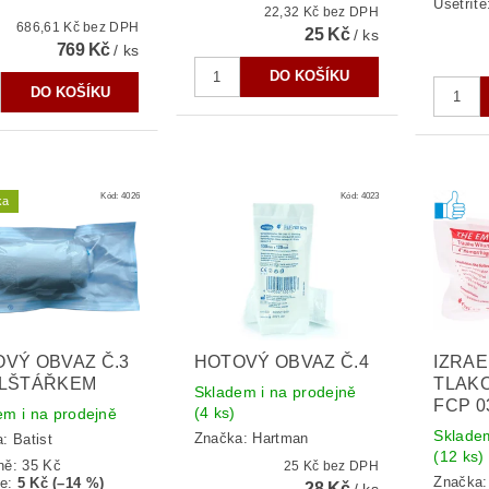
Ušetříte
22,32 Kč bez DPH
686,61 Kč bez DPH
25 Kč
/ ks
769 Kč
/ ks
Kód:
4026
Kód:
4023
ka
VÝ OBVAZ Č.3
HOTOVÝ OBVAZ Č.4
IZRA
OLŠTÁŘKEM
TLAK
Skladem i na prodejně
FCP 0
(4 ks)
em i na prodejně
Skladem
Značka:
Hartman
a:
Batist
(12 ks)
ně:
35 Kč
25 Kč bez DPH
Značka
te
:
5 Kč (–14 %)
28 Kč