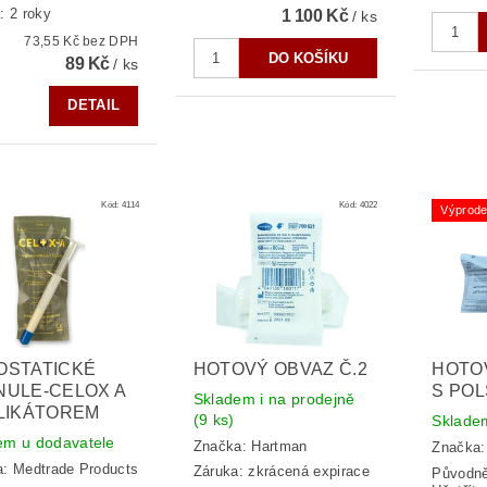
: 2 roky
1 100 Kč
/ ks
73,55 Kč bez DPH
89 Kč
/ ks
DETAIL
Kód:
4114
Kód:
4022
Výprode
OSTATICKÉ
HOTOVÝ OBVAZ Č.2
HOTOV
NULE-CELOX A
S PO
Skladem i na prodejně
LIKÁTOREM
(9 ks)
Skladem
em u dodavatele
Značka:
Hartman
Značka
a:
Medtrade Products
Záruka: zkrácená expirace
Původn