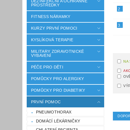
DEZINFEKČNÍ A OCHRANNÉ
PROSTŘEDKY
2.
FITNESS NÁRAMKY
3.
KURZY PRVNÍ POMOCI
KYSLÍKOVÁ TERAPIE
MILITARY ZDRAVOTNICKÉ
VYBAVENÍ
NA
PÉČE PRO DĚTI
AK
OV
POMŮCKY PRO ALERGIKY
VÝ
POMŮCKY PRO DIABETIKY
PRVNÍ POMOC
PNEUMOTHORAX
DOPO
DOMÁCÍ LÉKÁRNIČKY
CHLAZENÍ PACIENTA