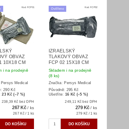
Kód:
FCP01
Kód:
FCP02
o
Ověřeno
ELSKÝ
IZRAELSKÝ
OVÝ OBVAZ
TLAKOVÝ OBVAZ
1 10X18 CM
FCP 02 15X18 CM
 i na prodejně
Skladem i na prodejně
(8 ks)
:
Persys Medical
Značka:
Persys Medical
ě:
290 Kč
Původně:
295 Kč
:
23 Kč (–7 %)
Ušetříte
:
16 Kč (–5 %)
238,39 Kč bez DPH
249,11 Kč bez DPH
267 Kč
279 Kč
/ ks
/ ks
267 Kč / 1 ks
279 Kč / 1 ks