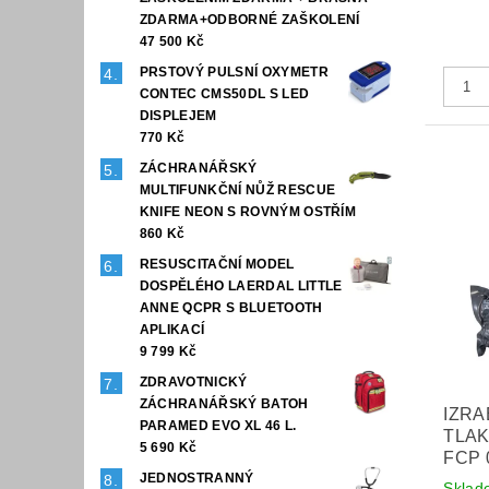
ZDARMA+ODBORNÉ ZAŠKOLENÍ
47 500 Kč
PRSTOVÝ PULSNÍ OXYMETR
CONTEC CMS50DL S LED
DISPLEJEM
770 Kč
ZÁCHRANÁŘSKÝ
MULTIFUNKČNÍ NŮŽ RESCUE
KNIFE NEON S ROVNÝM OSTŘÍM
860 Kč
RESUSCITAČNÍ MODEL
DOSPĚLÉHO LAERDAL LITTLE
ANNE QCPR S BLUETOOTH
APLIKACÍ
9 799 Kč
ZDRAVOTNICKÝ
ZÁCHRANÁŘSKÝ BATOH
IZRA
PARAMED EVO XL 46 L.
TLA
5 690 Kč
FCP 
JEDNOSTRANNÝ
Sklad