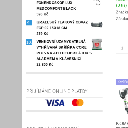
FONENDOSKOP LUX
(3 ks)
MEDCOMFORT BLACK
Značk
590 Kč
Záruka
IZRAELSKÝ TLAKOVÝ OBVAZ
FCP 02 15X18 CM
279 Kč
VENKOVNÍ UZAMYKATELNÁ
VYHŘÍVANÁ SKŘÍŇKA CORE
PLUS NA AED DEFIBRILÁTOR S
ALARMEM A KLÁVESNICÍ
22 800 Kč
Ověře
PŘIJÍMÁME ONLINE PLATBY
KOM