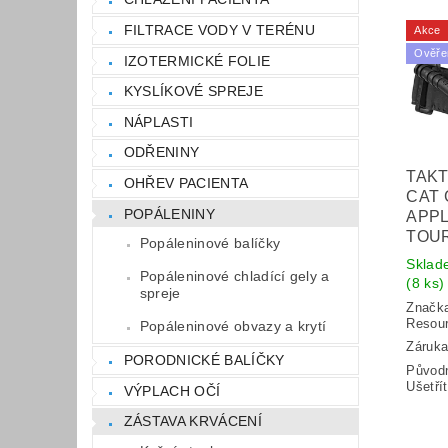
FILTRACE VODY V TERÉNU
Akce
Ověře
IZOTERMICKÉ FOLIE
KYSLÍKOVÉ SPREJE
NÁPLASTI
ODŘENINY
TAKT
OHŘEV PACIENTA
CAT
POPÁLENINY
APPL
TOU
Popáleninové balíčky
Sklad
Popáleninové chladící gely a
(8 ks)
spreje
Značk
Resou
Popáleninové obvazy a krytí
Záruka
PORODNICKÉ BALÍČKY
Původ
Ušetří
VÝPLACH OČÍ
ZÁSTAVA KRVÁCENÍ