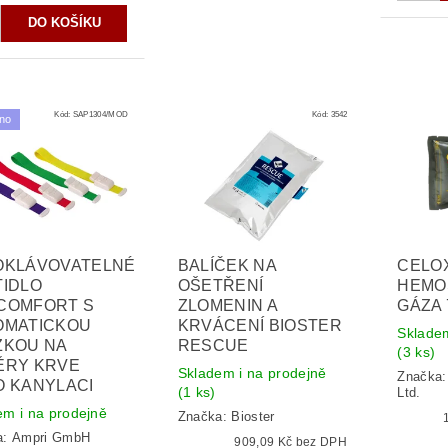
Kód:
SAP1304/MOD
Kód:
3542
no
OKLÁVOVATELNÉ
BALÍČEK NA
CELOX
TIDLO
OŠETŘENÍ
HEMO
COMFORT S
ZLOMENIN A
GÁZA 
OMATICKOU
KRVÁCENÍ BIOSTER
Skladem
ZKOU NA
RESCUE
(3 ks)
ĚRY KRVE
Skladem i na prodejně
Značka
 KANYLACI
(1 ks)
Ltd.
em i na prodejně
Značka:
Bioster
a:
Ampri GmbH
909,09 Kč bez DPH