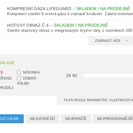
KOMPRESNÍ GÁZA LIFEGUARD
–
SKLADEM I NA PRODEJNĚ
Kompresní sterilní 6 vrstvá gáza k zástavě krvácení. Zabírá minimum
HOTOVÝ OBVAZ Č.4
–
SKLADEM I NA PRODEJNĚ
Sterilní elastický obvaz s integrovaným krytím rány o rozměrech 100 
ZOBRAZIT VÍCE
 SKLADĚ
CE
NOVINKA
24
Kč
ĚŘENO
DOBRÁ
VOLBA
PRODEJ
FILTR PODLE PARAMETRŮ, VLASTNOSTÍ
RUČUJEME
NEJLEVNĚJŠÍ
NEJDRAŽŠÍ
NEJPRODÁVANĚJŠÍ