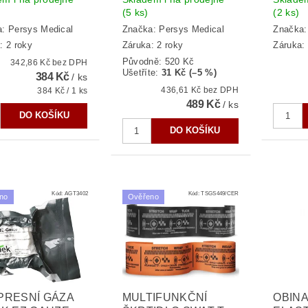
(5 ks)
(2 ks)
a:
Persys Medical
Značka:
Persys Medical
Značka
: 2 roky
Záruka: 2 roky
Záruka: 
Původně:
520 Kč
342,86 Kč bez DPH
Ušetříte
:
31 Kč (–5 %)
384 Kč
/ ks
436,61 Kč bez DPH
384 Kč / 1 ks
489 Kč
/ ks
Kód:
AGT3402
Kód:
TSGS449/CER
no
Ověřeno
PRESNÍ GÁZA
MULTIFUNKČNÍ
OBIN