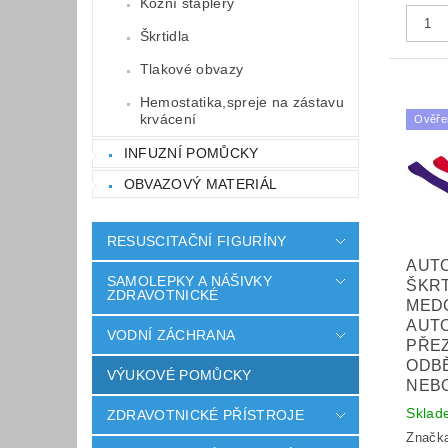
Kožní staplery
Škrtidla
Tlakové obvazy
Hemostatika,spreje na zástavu
krvácení
Ověře
INFUZNÍ POMŮCKY
OBVAZOVÝ MATERIÁL
RESUSCITAČNÍ FIGURÍNY
AUT
SAMOLEPKY A NÁŠIVKY
ŠKR
ZDRAVOTNICKÉ
MED
AUT
VODNÍ ZÁCHRANA
PŘE
ODB
VÝUKOVÉ POMŮCKY
NEBO
Sklad
ZDRAVOTNICKÉ PŘÍSTROJE
Značk