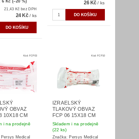
:
6 Kč (–20 %)
26 Kč
/ ks
21,43 Kč bez DPH
24 Kč
/ ks
Kód:
FCP03
Kód:
FCP10
ELSKÝ
IZRAELSKÝ
OVÝ OBVAZ
TLAKOVÝ OBVAZ
3 10X18 CM
FCP 06 15X18 CM
 i na prodejně
Skladem i na prodejně
(22 ks)
:
Persys Medical
Značka:
Persys Medical