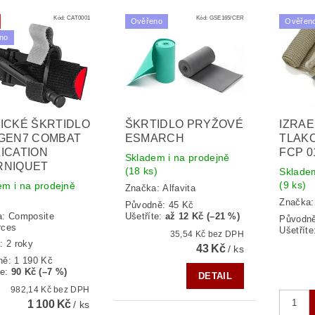
Kód:
CAT0001
Kód:
GSE165/CER
Ověřeno
Ověřen
no
ICKÉ ŠKRTIDLO
ŠKRTIDLO PRYŽOVÉ
IZRA
 GEN7 COMBAT
ESMARCH
TLAK
ICATION
FCP 0
Skladem i na prodejně
RNIQUET
(18 ks)
Skladem
(9 ks)
em i na prodejně
Značka:
Alfavita
Značka
Původně:
45 Kč
a:
Composite
Ušetříte
:
až 12 Kč (–21 %)
Původn
rces
Ušetříte
35,54 Kč bez DPH
: 2 roky
43 Kč
/ ks
ně:
1 190 Kč
te
:
90 Kč (–7 %)
DETAIL
982,14 Kč bez DPH
1 100 Kč
/ ks