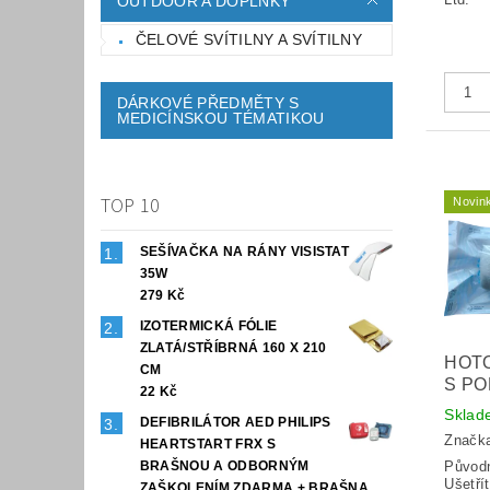
OUTDOOR A DOPLŇKY
ČELOVÉ SVÍTILNY A SVÍTILNY
DÁRKOVÉ PŘEDMĚTY S
MEDICÍNSKOU TÉMATIKOU
TOP 10
Novin
SEŠÍVAČKA NA RÁNY VISISTAT
35W
279 Kč
IZOTERMICKÁ FÓLIE
ZLATÁ/STŘÍBRNÁ 160 X 210
HOTO
CM
S P
22 Kč
Sklad
DEFIBRILÁTOR AED PHILIPS
Značk
HEARTSTART FRX S
BRAŠNOU A ODBORNÝM
Původ
Ušetří
ZAŠKOLENÍM ZDARMA + BRAŠNA