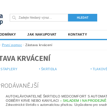
PODMÍNKY
JAK NAKUPOVAT
KONTAKTY
První pomoc
Zástava krvácení
TAVA KRVÁCENÍ
 STAPLERY
ŠKRTIDLA
TLAKOV
PRODÁVANĚJŠÍ
AUTOKLÁVOVATELNÉ ŠKRTIDLO MEDCOMFORT S AUTOMAT
ODBĚRY KRVE NEBO KANYLACI
–
SKLADEM I NA PRODEJNĚ
Zdravotnické škrtidlo s automatickou přezkou. Uzpůsobeno pro snadn