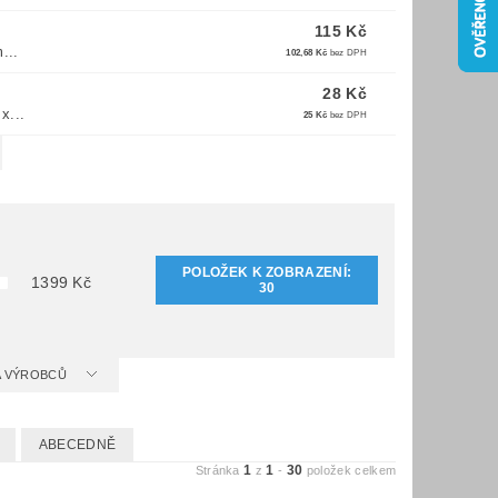
115 Kč
...
102,68 Kč
bez DPH
28 Kč
x...
25 Kč
bez DPH
POLOŽEK K ZOBRAZENÍ:
1399
Kč
30
 A VÝROBCŮ
ABECEDNĚ
1
1
30
Stránka
z
-
položek celkem