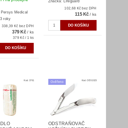
Značka:
Lifeguard
102,68 Kč bez DPH
:
Persys Medical
115 Kč
/ ks
3 roky
338,39 Kč bez DPH
379 Kč
/ ks
379 Kč / 1 ks
Kód:
3761
Kód:
OEV1023
Ověřeno
ADLO
ODSTRAŇOVAČ