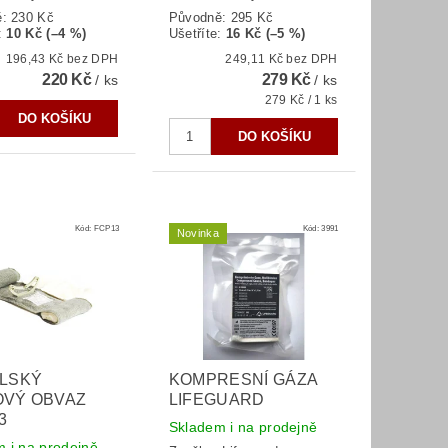
ě:
230 Kč
Původně:
295 Kč
:
10 Kč (–4 %)
Ušetříte
:
16 Kč (–5 %)
196,43 Kč bez DPH
249,11 Kč bez DPH
220 Kč
279 Kč
/ ks
/ ks
279 Kč / 1 ks
Kód:
FCP13
Kód:
3991
Novinka
ELSKÝ
KOMPRESNÍ GÁZA
OVÝ OBVAZ
LIFEGUARD
3
Skladem i na prodejně
 i na prodejně