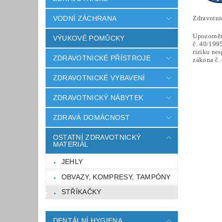
Zdravotni
VODNÍ ZÁCHRANA
Upozorně
VÝUKOVÉ POMŮCKY
č. 40/1995
riziku ne
ZDRAVOTNICKÉ PŘÍSTROJE
zákona č. 
ZDRAVOTNICKÉ VYBAVENÍ
ZDRAVOTNICKÝ NÁBYTEK
ZDRAVÁ DOMÁCNOST
OSTATNÍ ZDRAVOTNICKÝ
MATERIÁL
JEHLY
OBVAZY, KOMPRESY, TAMPÓNY
STŘÍKAČKY
DENTÁLNÍ HYGIENA