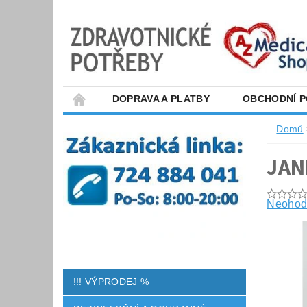
DOPRAVA A PLATBY
OBCHODNÍ 
Domů
JAN
Neohod
!!! VÝPRODEJ %