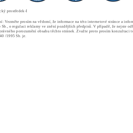
cký prostředek-I
ní:
Vezměte prosím na vědomí, že informace na této internetové stránce a inf
 Sb., o regulaci reklamy ve znění pozdějších předpisů. V případě, že nejste o
správného porozumění obsahu těchto stránek. Zvažte proto prosím konzultaci 
40 /1995 Sb. je.