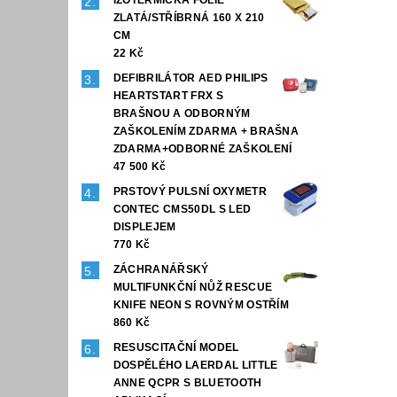
ZLATÁ/STŘÍBRNÁ 160 X 210
CM
22 Kč
DEFIBRILÁTOR AED PHILIPS
HEARTSTART FRX S
BRAŠNOU A ODBORNÝM
ZAŠKOLENÍM ZDARMA + BRAŠNA
ZDARMA+ODBORNÉ ZAŠKOLENÍ
47 500 Kč
PRSTOVÝ PULSNÍ OXYMETR
CONTEC CMS50DL S LED
DISPLEJEM
770 Kč
ZÁCHRANÁŘSKÝ
MULTIFUNKČNÍ NŮŽ RESCUE
KNIFE NEON S ROVNÝM OSTŘÍM
860 Kč
RESUSCITAČNÍ MODEL
DOSPĚLÉHO LAERDAL LITTLE
ANNE QCPR S BLUETOOTH