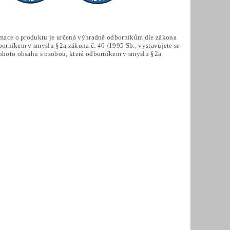
ormace o produktu je určená výhradně odborníkům dle zákona
dborníkem v smyslu §2a zákona č. 40 /1995 Sb., vystavujete se
tohoto obsahu s osobou, která odborníkem v smyslu §2a