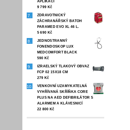
APLIKACÍ
9 799 Kč
ZDRAVOTNICKÝ
ZÁCHRANÁŘSKÝ BATOH
PARAMED EVO XL 46 L.
5 690 Kč
JEDNOSTRANNÝ
FONENDOSKOP LUX
MEDCOMFORT BLACK
590 Kč
IZRAELSKÝ TLAKOVÝ OBVAZ
FCP 02 15X18 CM
279 Kč
VENKOVNÍ UZAMYKATELNÁ
VYHŘÍVANÁ SKŘÍŇKA CORE
PLUS NA AED DEFIBRILÁTOR S
ALARMEM A KLÁVESNICÍ
22 800 Kč