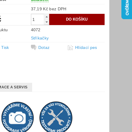
37,19 Kč bez DPH
č
uktu
4072
e
Stříkačky
Tisk
Dotaz
Hlídací pes
ACE A SERVIS