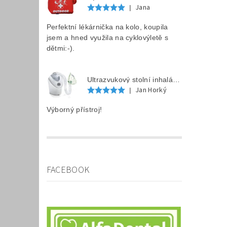
Jana
|
Perfektní lékárnička na kolo, koupila
jsem a hned využila na cyklovýletě s
dětmi:-).
Ultrazvukový stolní inhalátor LAICA MD6026P
Jan Horký
|
Výborný přístroj!
FACEBOOK