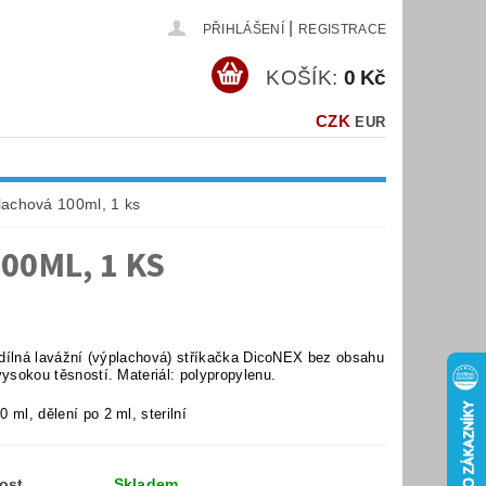
|
PŘIHLÁŠENÍ
REGISTRACE
KOŠÍK:
0 Kč
CZK
EUR
lachová 100ml, 1 ks
00ML, 1 KS
řídílná lavážní (výplachová) stříkačka DicoNEX bez obsahu
vysokou těsností. Materiál: polypropylenu.
 ml, dělení po 2 ml, sterilní
ost
Skladem