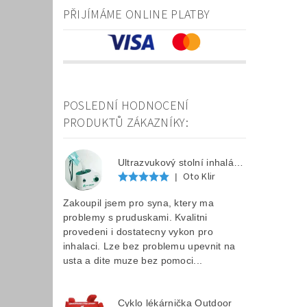
PŘIJÍMÁME ONLINE PLATBY
POSLEDNÍ HODNOCENÍ
PRODUKTŮ ZÁKAZNÍKY:
Ultrazvukový stolní inhalátor F 202
Oto Klir
|
Zakoupil jsem pro syna, ktery ma
problemy s pruduskami. Kvalitni
provedeni i dostatecny vykon pro
inhalaci. Lze bez problemu upevnit na
usta a dite muze bez pomoci...
Cyklo lékárnička Outdoor