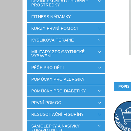
DEZINFEKČNÍ A OCHRANNÉ
PROSTŘEDKY
FITNESS NÁRAMKY
KURZY PRVNÍ POMOCI
KYSLÍKOVÁ TERAPIE
MILITARY ZDRAVOTNICKÉ
VYBAVENÍ
PÉČE PRO DĚTI
POMŮCKY PRO ALERGIKY
POPIS
POMŮCKY PRO DIABETIKY
PRVNÍ POMOC
RESUSCITAČNÍ FIGURÍNY
SAMOLEPKY A NÁŠIVKY
ZDRAVOTNICKÉ