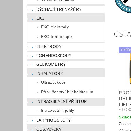
DÝCHACÍ TRENAŽÉRY
EKG
EKG elektrody
OSTA
EKG termopapír
ELEKTRODY
Ověře
FONENDOSKOPY
GLUKOMETRY
INHALÁTORY
Ultrazvukové
Příslušenství k inhalátorům
PROF
DEFI
INTRAOSEÁLNÍ PŘÍSTUP
LIFE
+ ODB
Intraoseální jehly
Sklad
LARYNGOSKOPY
Značk
ODSÁVAČKY
Záruka: