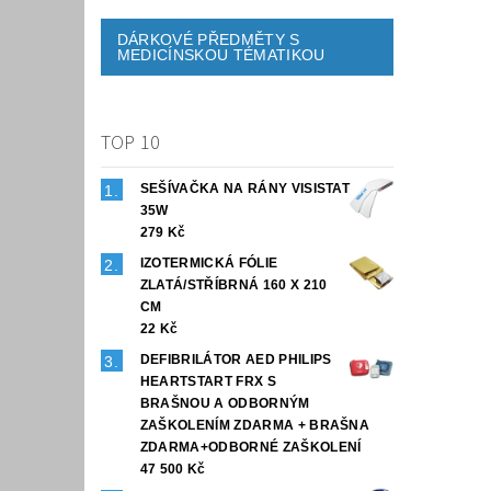
DÁRKOVÉ PŘEDMĚTY S
MEDICÍNSKOU TÉMATIKOU
TOP 10
SEŠÍVAČKA NA RÁNY VISISTAT
35W
279 Kč
IZOTERMICKÁ FÓLIE
ZLATÁ/STŘÍBRNÁ 160 X 210
CM
22 Kč
DEFIBRILÁTOR AED PHILIPS
HEARTSTART FRX S
BRAŠNOU A ODBORNÝM
ZAŠKOLENÍM ZDARMA + BRAŠNA
ZDARMA+ODBORNÉ ZAŠKOLENÍ
47 500 Kč