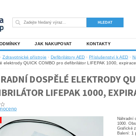
PODMÍNKY
JAK NAKUPOVAT
KONTAKTY
Zdravotnické přístroje
Defibrilátory AED
Příslušenství k AED
N
é elektrody QUICK COMBO pro defibrilátor LIFEPAK 1000, expirac
RADNÍ DOSPĚLÉ ELEKTRODY QU
IBRILÁTOR LIFEPAK 1000, EXPIR
noceno
Náhradní 
1000. Obs
Grafické 
Balení: 1 