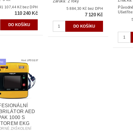
Značka
Záruka: 2 roky
91 107,44 Kč bez DPH
Původn
5 884,30 Kč bez DPH
Ušetříte
110 240 Kč
7 120 Kč
Kód:
LPEG1137
no
ESIONÁLNÍ
BRILÁTOR AED
PAK 1000 S
ITOREM EKG
ORNÉ ZAŠKOLENÍ