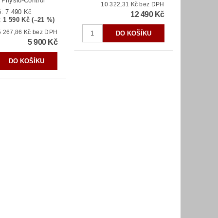
:
Physio-Control
10 322,31 Kč bez DPH
ě:
7 490 Kč
12 490 Kč
:
1 590 Kč (–21 %)
5 267,86 Kč bez DPH
5 900 Kč