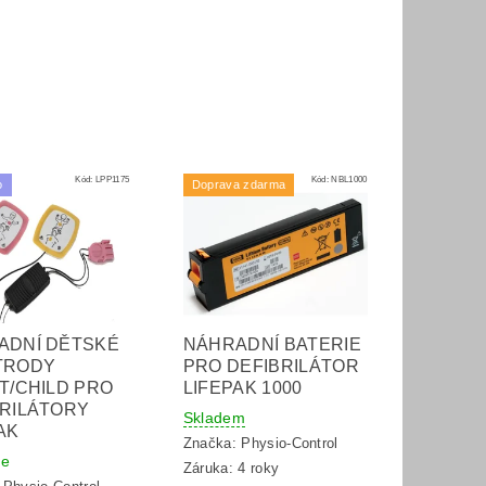
Kód:
LPP1175
Kód:
NBL1000
o
Doprava zdarma
ADNÍ DĚTSKÉ
NÁHRADNÍ BATERIE
TRODY
PRO DEFIBRILÁTOR
T/CHILD PRO
LIFEPAK 1000
BRILÁTORY
Skladem
AK
Značka:
Physio-Control
ne
Záruka: 4 roky