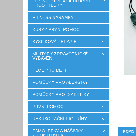
DEZINFEKČNÍ A OCHRANNÉ
PROSTŘEDKY
FITNESS NÁRAMKY
KURZY PRVNÍ POMOCI
KYSLÍKOVÁ TERAPIE
MILITARY ZDRAVOTNICKÉ
VYBAVENÍ
PÉČE PRO DĚTI
POMŮCKY PRO ALERGIKY
POMŮCKY PRO DIABETIKY
PRVNÍ POMOC
RESUSCITAČNÍ FIGURÍNY
SAMOLEPKY A NÁŠIVKY
POPIS
ZDRAVOTNICKÉ