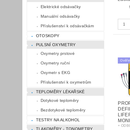
Elektrické odsávačky
Manuální odsávačky
Příslušenství k odsávačkám
OTOSKOPY
PULSNÍ OXYMETRY
Oxymetry prstové
Ověře
Oxymetry ruční
Oxymetr s EKG
Příslušenství k oxymetrům
TEPLOMĚRY LÉKAŘSKÉ
Dotykové teploměry
PROF
DEFI
Bezdotykové teploměry
LIFE
TESTRY NA ALKOHOL
MON
+ ODB
TLAKOMĚRY - TONOMETRY