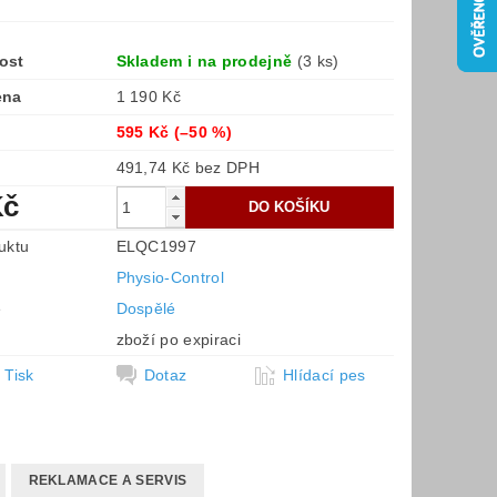
ost
Skladem i na prodejně
(3 ks)
ena
1 190 Kč
595 Kč
(–50 %)
491,74 Kč bez DPH
Kč
uktu
ELQC1997
Physio-Control
e
Dospělé
zboží po expiraci
Tisk
Dotaz
Hlídací pes
REKLAMACE A SERVIS