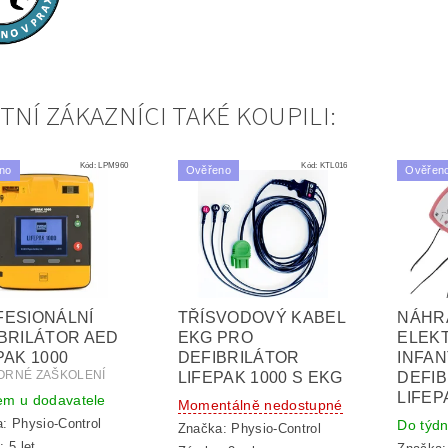
TNÍ ZÁKAZNÍCI TAKÉ KOUPILI:
Kód:
LPM960
Kód:
KTL016
no
Ověřeno
Ověřen
ESIONÁLNÍ
TŘÍSVODOVÝ KABEL
NÁHR
BRILÁTOR AED
EKG PRO
ELEK
PAK 1000
DEFIBRILÁTOR
INFAN
ORNÉ ZAŠKOLENÍ
LIFEPAK 1000 S EKG
DEFI
LIFEP
em u dodavatele
Momentálně nedostupné
a:
Physio-Control
Do týd
Značka:
Physio-Control
 5 let