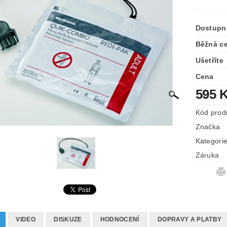
Dostupn
Běžná c
Ušetříte
Cena
595 
Kód prod
Značka
Kategori
Záruka
VIDEO
DISKUZE
HODNOCENÍ
DOPRAVY A PLATBY