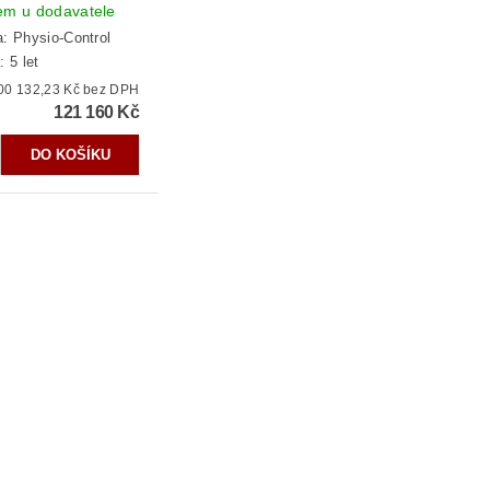
em u dodavatele
a:
Physio-Control
 5 let
100 132,23 Kč bez DPH
121 160 Kč