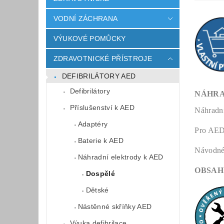
VODNÍ ZÁCHRANA
VÝUKOVÉ POMŮCKY
ZDRAVOTNICKÉ PŘÍSTROJE
DEFIBRILÁTORY AED
Defibrilátory
NÁHRA
Příslušenství k AED
Náhradní
Adaptéry
Pro AED
Baterie k AED
Návodné 
Náhradní elektrody k AED
OBSAH
Dospělé
Dětské
Nástěnné skříňky AED
Výuka defibrilace