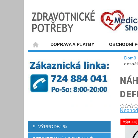
DOPRAVA A PLATBY
OBCHODNÍ 
Domů
dospěl
NÁH
DEF
Neohod
Výprodej
!!! VÝPRODEJ %