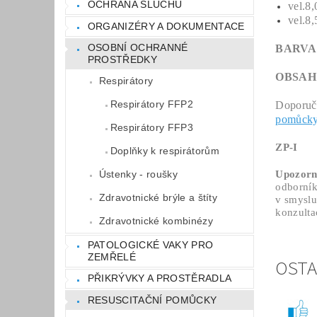
OCHRANA SLUCHU
vel.8
vel.8
ORGANIZÉRY A DOKUMENTACE
OSOBNÍ OCHRANNÉ
BARVA
PROSTŘEDKY
OBSAH
Respirátory
Respirátory FFP2
Doporuč
pomůck
Respirátory FFP3
ZP-I
Doplňky k respirátorům
Upozorn
Ústenky - roušky
odborník
Zdravotnické brýle a štíty
v smyslu
konzulta
Zdravotnické kombinézy
PATOLOGICKÉ VAKY PRO
ZEMŘELÉ
OSTA
PŘIKRÝVKY A PROSTĚRADLA
RESUSCITAČNÍ POMŮCKY