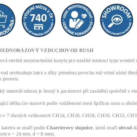
 JEDNORÁZOVÝ VZDUCHOVOD RUSH
ová sterilní nasotracheální kanyla pro nasální intubaci typu wende
od neobsahuje latex a díky jemnému povrchu má velmí nízké tření
o postoru.
ý materiál tubusu je šetrný k pacientovi při zavádění společně s 
jící délku lze stanovit podle vzdálenosti mezi špičkou nosu a ušní
o v 7 různých velikostech CH24, CH26, CH28, CH30, CH32, CH3
t katetru se značí podle
Charrierovy stupnice
, která značí
obvod
da
tom o = 24 mm, d = 8 mm).