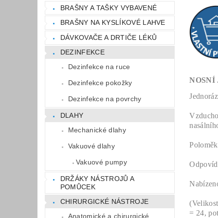
BRAŠNY A TAŠKY VYBAVENÉ
BRAŠNY NA KYSLÍKOVÉ LAHVE
DÁVKOVAČE A DRTIČE LÉKŮ
DEZINFEKCE
Dezinfekce na ruce
NOSNÍ
Dezinfekce pokožky
Jednoráz
Dezinfekce na povrchy
DLAHY
Vzduchov
nasálníh
Mechanické dlahy
Poloměkk
Vakuové dlahy
Vakuové pumpy
Odpovída
DRŽÁKY NÁSTROJŮ A
Nabízen
POMŮCEK
CHIRURGICKÉ NÁSTROJE
(Velikos
= 24, po
Anatomické a chirurgické