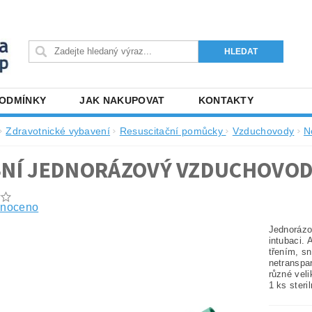
PODMÍNKY
JAK NAKUPOVAT
KONTAKTY
Zdravotnické vybavení
Resuscitační pomůcky
Vzduchovody
N
NÍ JEDNORÁZOVÝ VZDUCHOVOD
noceno
Jednoráz
intubaci.
třením, s
netranspa
různé veli
1 ks steril