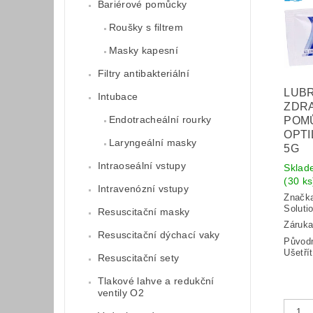
Bariérové pomůcky
Roušky s filtrem
Masky kapesní
Filtry antibakteriální
LUBR
Intubace
ZDR
Endotracheální rourky
POM
OPTI
Laryngeální masky
5G
Intraoseální vstupy
Sklad
(30 ks
Intravenózní vstupy
Značk
Soluti
Resuscitační masky
Záruka
Resuscitační dýchací vaky
Původ
Ušetří
Resuscitační sety
Tlakové lahve a redukční
ventily O2