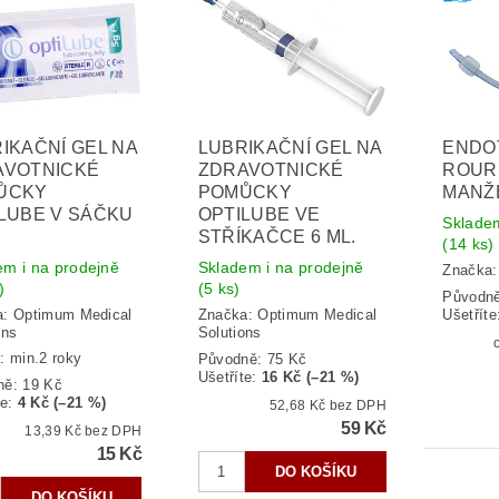
IKAČNÍ GEL NA
LUBRIKAČNÍ GEL NA
ENDO
AVOTNICKÉ
ZDRAVOTNICKÉ
ROUR
ŮCKY
POMŮCKY
MANŽ
LUBE V SÁČKU
OPTILUBE VE
Skladem
STŘÍKAČCE 6 ML.
(14 ks)
em i na prodejně
Skladem i na prodejně
Značka
)
(5 ks)
Původn
a:
Optimum Medical
Značka:
Optimum Medical
Ušetříte
ons
Solutions
: min.2 roky
Původně:
75 Kč
Ušetříte
:
16 Kč (–21 %)
ně:
19 Kč
te
:
4 Kč (–21 %)
52,68 Kč bez DPH
59 Kč
13,39 Kč bez DPH
15 Kč