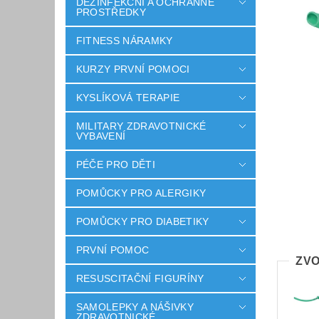
DEZINFEKČNÍ A OCHRANNÉ
PROSTŘEDKY
FITNESS NÁRAMKY
KURZY PRVNÍ POMOCI
KYSLÍKOVÁ TERAPIE
MILITARY ZDRAVOTNICKÉ
VYBAVENÍ
PÉČE PRO DĚTI
POMŮCKY PRO ALERGIKY
POMŮCKY PRO DIABETIKY
PRVNÍ POMOC
ZVO
RESUSCITAČNÍ FIGURÍNY
SAMOLEPKY A NÁŠIVKY
ZDRAVOTNICKÉ