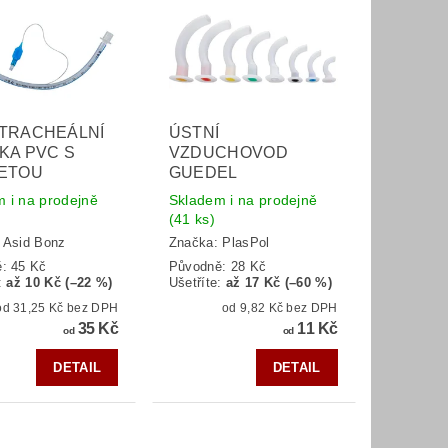
TRACHEÁLNÍ
ÚSTNÍ
KA PVC S
VZDUCHOVOD
ETOU
GUEDEL
 i na prodejně
Skladem i na prodejně
(41 ks)
:
Asid Bonz
Značka:
PlasPol
ě:
45 Kč
Původně:
28 Kč
:
až 10 Kč (–22 %)
Ušetříte
:
až 17 Kč (–60 %)
od 31,25 Kč bez DPH
od 9,82 Kč bez DPH
35 Kč
11 Kč
od
od
DETAIL
DETAIL