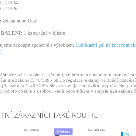
,0 - CH34
,5 - CH36
:
zelená nebo žlutá
 BALENÍ:
1 ks sterilně v blistru
ujeme zakoupit společně s výrobkem
Lubrikační gel na zdravotnick
y
ění:
Vezměte prosím na vědomí, že informace na této internetové st
ům dle zákona č. 40/1995 Sb., o regulaci reklamy ve znění pozdější
 §2a zákona č. 40 /1995 Sb., vystavujete se riziku nesprávného por
ci tohoto obsahu s osobou, která odborníkem v smyslu §2a zákona č.
TNÍ ZÁKAZNÍCI TAKÉ KOUPILI:
Kód:
LGO562
Kód:
LGOS2403
Ověřeno