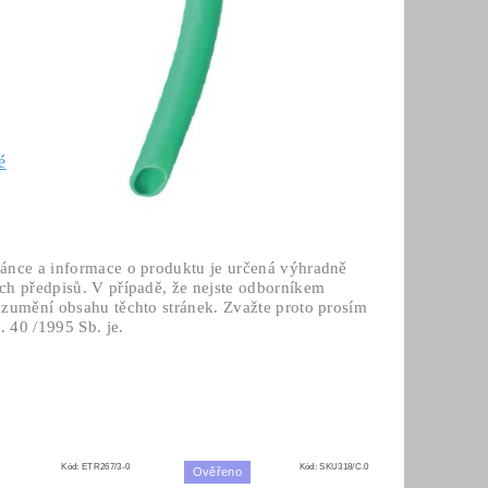
é
ránce a informace o produktu je určená výhradně
ch předpisů. V případě, že nejste odborníkem
ozumění obsahu těchto stránek. Zvažte proto prosím
 40 /1995 Sb. je.
Kód:
ETR267/3-0
Kód:
SKU318/C.0
Ověřeno