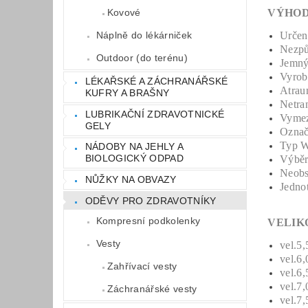
VÝHOD
Kovové
Určen
Náplně do lékárniček
Nezpů
Outdoor (do terénu)
Jemný
Vyrob
LÉKAŘSKÉ A ZÁCHRANÁŘSKÉ
Atrau
KUFRY A BRAŠNY
Netra
LUBRIKAČNÍ ZDRAVOTNICKÉ
Vymez
GELY
Označe
Typ W
NÁDOBY NA JEHLY A
BIOLOGICKÝ ODPAD
Výběr 
Neobs
NŮŽKY NA OBVAZY
Jednot
ODĚVY PRO ZDRAVOTNÍKY
Kompresní podkolenky
VELIK
Vesty
vel.5
vel.6
Zahřívací vesty
vel.6
vel.7
Záchranářské vesty
vel.7