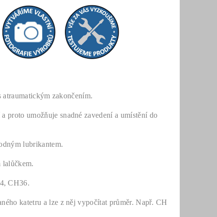
l s atraumatickým zakončením.
 a proto umožňuje snadné zavedení a umístění do
vhodným lubrikantem.
m lalůčkem.
4, CH36.
ného katetru a lze z něj vypočítat průměr. Např. CH