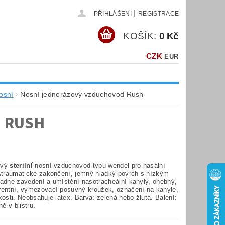
|
PŘIHLÁŠENÍ
REGISTRACE
KOŠÍK:
0 Kč
CZK
EUR
osní
Nosní jednorázový vzduchovod Rush
 RUSH
ový
sterilní
nosní vzduchovod typu wendel pro nasální
 Atraumatické zakončení, jemný hladký povrch s nízkým
nadné zavedení a umístění nasotracheální kanyly, ohebný,
rentní, vymezovací posuvný kroužek, označení na kanyle,
kosti. Neobsahuje latex. Barva: zelená nebo žlutá. Balení:
ně v blistru.