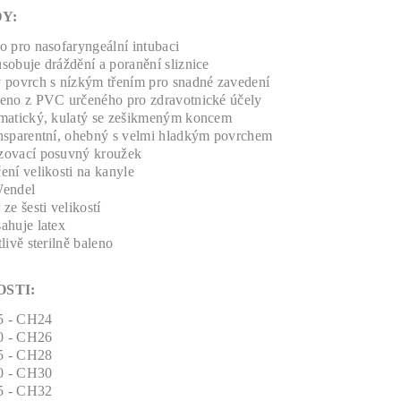
Y:
o pro nasofaryngeální intubaci
sobuje dráždění a poranění sliznice
 povrch s nízkým třením pro snadné zavedení
eno z PVC určeného pro zdravotnické účely
matický, kulatý se zešikmeným koncem
nsparentní, ohebný s velmi hladkým povrchem
ovací posuvný kroužek
ní velikosti na kanyle
endel
ze šesti velikostí
ahuje latex
livě sterilně baleno
OSTI:
,5 - CH24
,0 - CH26
,5 - CH28
,0 - CH30
,5 - CH32