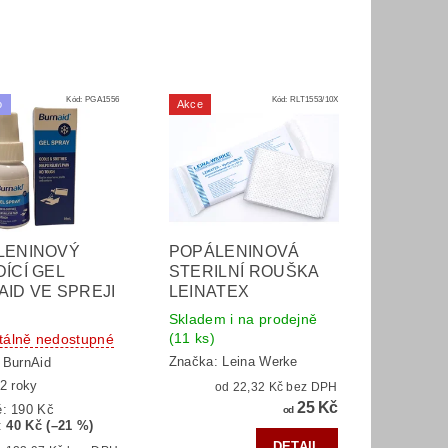
Kód:
PGA1556
Kód:
RLT1553/10X
o
Akce
LENINOVÝ
POPÁLENINOVÁ
ÍCÍ GEL
STERILNÍ ROUŠKA
ID VE SPREJI
LEINATEX
Skladem i na prodejně
(11 ks)
álně nedostupné
Značka:
Leina Werke
:
BurnAid
2 roky
od 22,32 Kč bez DPH
25 Kč
ě:
190 Kč
od
:
40 Kč (–21 %)
DETAIL