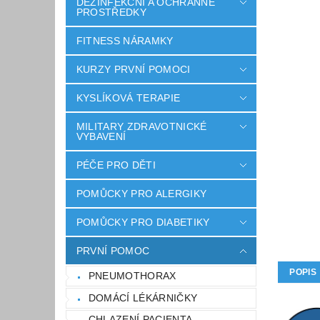
DEZINFEKČNÍ A OCHRANNÉ
PROSTŘEDKY
FITNESS NÁRAMKY
KURZY PRVNÍ POMOCI
KYSLÍKOVÁ TERAPIE
MILITARY ZDRAVOTNICKÉ
VYBAVENÍ
PÉČE PRO DĚTI
POMŮCKY PRO ALERGIKY
POMŮCKY PRO DIABETIKY
PRVNÍ POMOC
POPIS
PNEUMOTHORAX
DOMÁCÍ LÉKÁRNIČKY
CHLAZENÍ PACIENTA