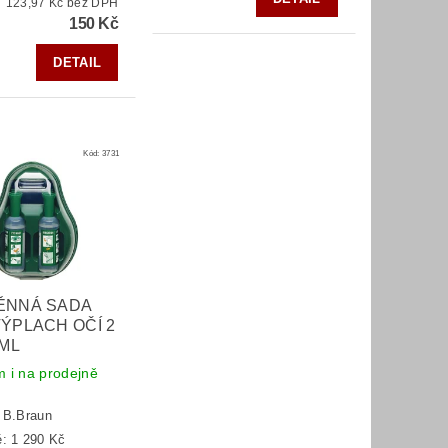
123,97 Kč bez DPH
150 Kč
DETAIL
Kód:
3731
ĚNNÁ SADA
ÝPLACH OČÍ 2
 ML
 i na prodejně
:
B.Braun
ě:
1 290 Kč