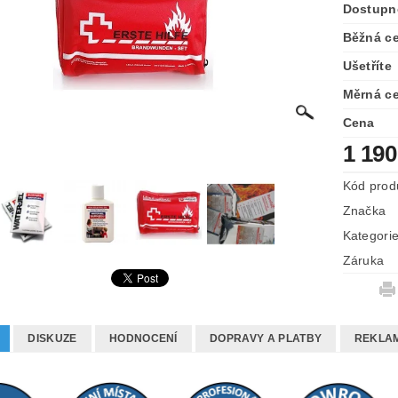
Dostupn
Běžná c
Ušetříte
Měrná c
Cena
1 190
Kód prod
Značka
Kategori
Záruka
DISKUZE
HODNOCENÍ
DOPRAVY A PLATBY
REKLAM