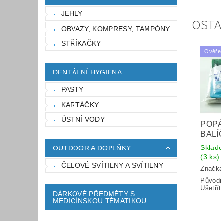
JEHLY
OSTA
OBVAZY, KOMPRESY, TAMPÓNY
STŘÍKAČKY
Ověře
DENTÁLNÍ HYGIENA
PASTY
KARTÁČKY
ÚSTNÍ VODY
POP
BALÍ
Sklad
OUTDOOR A DOPLŇKY
(3 ks)
ČELOVÉ SVÍTILNY A SVÍTILNY
Značk
Původ
Ušetří
DÁRKOVÉ PŘEDMĚTY S
MEDICÍNSKOU TÉMATIKOU