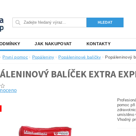
PODMÍNKY
JAK NAKUPOVAT
KONTAKTY
První pomoc
Popáleniny
Popáleninové balíčky
Popáleninový b
ÁLENINOVÝ BALÍČEK EXTRA EXP
noceno
Profesioná
pomoc při
zdravotni
umístěno 
Vhodný pr