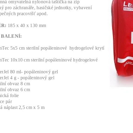
nná omyvatelná nylonová taštička na zip
ý pro záchranáře, hasičské jednotky, vybavení
pečných pracovišť apod.
R:
185 x 40 x 130 mm
 BALENÍ:
nTec 5x5 cm sterilní popáleninové
hydrogelové krytí
nTec 10x10 cm sterilní popáleninové hydrogelové
erJel 80 ml- popáleninový gel
erJel 4 g - popáleninový gel
rilní obvaz 8 cm
rilní obvaz 6 cm
ická folie
ce pár
á náplast 2,5 cm x 5 m