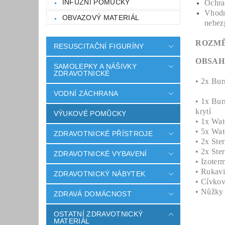
INFUZNÍ POMŮCKY
Ochra
Vhodn
OBVAZOVÝ MATERIÁL
nebez
ROZMĚ
RESUSCITAČNÍ FIGURÍNY
OBSAH
SAMOLEPKY A NÁŠIVKY
ZDRAVOTNICKÉ
• 2x Bur
VODNÍ ZÁCHRANA
• 1x Bur
krytí
VÝUKOVÉ POMŮCKY
• 1x Wat
• 5x Wat
ZDRAVOTNICKÉ PŘÍSTROJE
• 2x Ste
• 2x Ste
ZDRAVOTNICKÉ VYBAVENÍ
• Izoterm
• Rukavi
ZDRAVOTNICKÝ NÁBYTEK
• Cívkov
• Nůžky
ZDRAVÁ DOMÁCNOST
OSTATNÍ ZDRAVOTNICKÝ
MATERIÁL