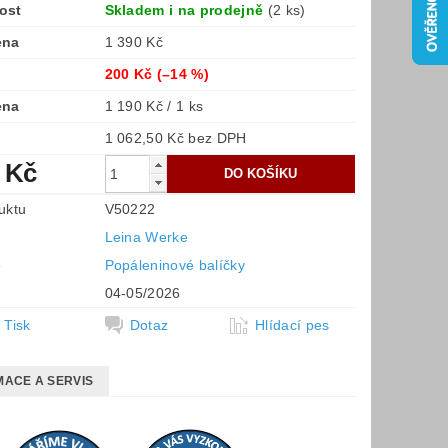
ost
Skladem i na prodejně
(2 ks)
ena
1 390 Kč
200 Kč
(–14 %)
ena
1 190 Kč / 1 ks
1 062,50 Kč bez DPH
 Kč
uktu
V50222
Leina Werke
e
Popáleninové balíčky
04-05/2026
Tisk
Dotaz
Hlídací pes
ACE A SERVIS