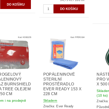
34,75 Kč / 100 ml
Kód:
HOB3155
Kód:
PPER3164
ROGELOVÝ
POPÁLENINOVÉ
NÁST
ÁLENINOVÝ
STERILNÍ
PRO V
AZ BURNSHIELD
PROSTĚRADLO
X 500
A TREE OLEJEM
EVER READY 153 X
Skladem
X 50 CM
228 CM
(10 ks)
em i na prodejně
Skladem
Značka
Značka:
Ever Ready
Původn