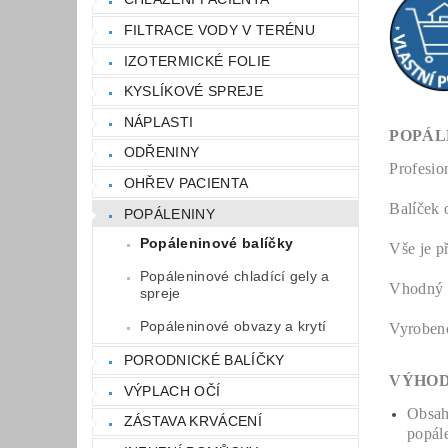
FILTRACE VODY V TERÉNU
IZOTERMICKÉ FOLIE
KYSLÍKOVÉ SPREJE
NÁPLASTI
POPÁL
ODŘENINY
Profesio
OHŘEV PACIENTA
Balíček 
POPÁLENINY
Popáleninové balíčky
Vše je p
Popáleninové chladící gely a
Vhodný p
spreje
Popáleninové obvazy a krytí
Vyroben
PORODNICKÉ BALÍČKY
VÝHOD
VÝPLACH OČÍ
Obsah
ZÁSTAVA KRVÁCENÍ
popál