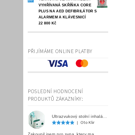
VYHŘÍVANÁ SKŘÍŇKA CORE
PLUS NA AED DEFIBRILÁTOR S
ALARMEM A KLÁVESNICÍ
22 800 Kč
PŘIJÍMÁME ONLINE PLATBY
POSLEDNÍ HODNOCENÍ
PRODUKTŮ ZÁKAZNÍKY:
Ultrazvukový stolní inhalátor F 202
Oto Klir
|
Zakoupil jsem pro syna, ktery ma