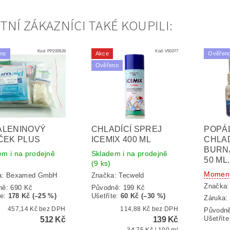
TNÍ ZÁKAZNÍCI TAKÉ KOUPILI:
Kód:
PP200926
Kód:
V50077
no
Akce
Ověřen
Ověřeno
ÁLENINOVÝ
CHLADÍCÍ SPREJ
POPÁ
ČEK PLUS
ICEMIX 400 ML
CHLAD
BURNA
em i na prodejně
Skladem i na prodejně
50 ML.
(9 ks)
Moment
a:
Bexamed GmbH
Značka:
Tecweld
Značka
ně:
690 Kč
Původně:
199 Kč
te
:
178 Kč (–25 %)
Ušetříte
:
60 Kč (–30 %)
Záruka: 
457,14 Kč bez DPH
114,88 Kč bez DPH
Původn
Ušetříte
512 Kč
139 Kč