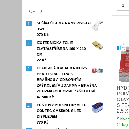
TOP 10
SEŠÍVAČKA NA RÁNY VISISTAT
35W
279 Kč
IZOTERMICKÁ FÓLIE
ZLATÁ/STŘÍBRNÁ 160 X 210
CM
22 Kč
DEFIBRILÁTOR AED PHILIPS
HEARTSTART FRX S
BRAŠNOU A ODBORNÝM
ZAŠKOLENÍM ZDARMA + BRAŠNA
HYD
ZDARMA+ODBORNÉ ZAŠKOLENÍ
POP
47 500 Kč
OBV
S TE
PRSTOVÝ PULSNÍ OXYMETR
2,5 
CONTEC CMS50DL S LED
DISPLEJEM
Sklad
770 Kč
(4 ks)