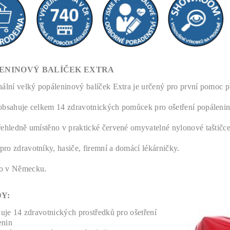
ENINOVÝ BALÍČEK EXTRA
nální velký popáleninový balíček Extra je určený pro první pomoc př
obsahuje celkem 14 zdravotnických pomůcek pro ošetření popálenin
řehledně umístěno v praktické červené omyvatelné nylonové taštičce
ro zdravotníky, hasiče, firemní a domácí lékárničky.
o v Německu.
Y:
uje 14 zdravotnických prostředků pro ošetření
enin