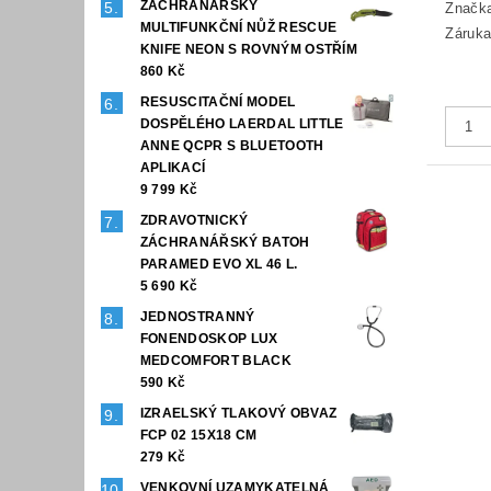
ZÁCHRANÁŘSKÝ
Značk
MULTIFUNKČNÍ NŮŽ RESCUE
Záruka
KNIFE NEON S ROVNÝM OSTŘÍM
860 Kč
RESUSCITAČNÍ MODEL
DOSPĚLÉHO LAERDAL LITTLE
ANNE QCPR S BLUETOOTH
APLIKACÍ
9 799 Kč
ZDRAVOTNICKÝ
ZÁCHRANÁŘSKÝ BATOH
PARAMED EVO XL 46 L.
5 690 Kč
JEDNOSTRANNÝ
FONENDOSKOP LUX
MEDCOMFORT BLACK
590 Kč
IZRAELSKÝ TLAKOVÝ OBVAZ
FCP 02 15X18 CM
279 Kč
VENKOVNÍ UZAMYKATELNÁ