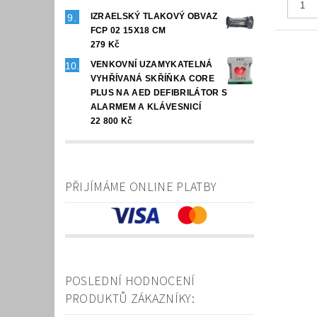
IZRAELSKÝ TLAKOVÝ OBVAZ
FCP 02 15X18 CM
279 Kč
VENKOVNÍ UZAMYKATELNÁ
VYHŘÍVANÁ SKŘÍŇKA CORE
PLUS NA AED DEFIBRILÁTOR S
ALARMEM A KLÁVESNICÍ
22 800 Kč
PŘIJÍMÁME ONLINE PLATBY
POSLEDNÍ HODNOCENÍ
PRODUKTŮ ZÁKAZNÍKY: