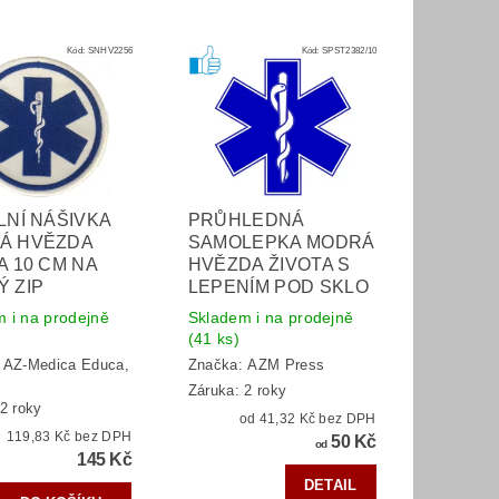
Kód:
SNHV2256
Kód:
SPST2382/10
LNÍ NÁŠIVKA
PRŮHLEDNÁ
Á HVĚZDA
SAMOLEPKA MODRÁ
A 10 CM NA
HVĚZDA ŽIVOTA S
 ZIP
LEPENÍM POD SKLO
 i na prodejně
Skladem i na prodejně
(41 ks)
:
AZ-Medica Educa,
Značka:
AZM Press
Záruka: 2 roky
2 roky
od 41,32 Kč bez DPH
119,83 Kč bez DPH
50 Kč
od
145 Kč
DETAIL