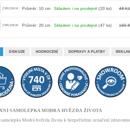
Průměr: 10 cm
Skladem i na prodejně
(20 ks)
48 Kč
ZSR1226/10
Průměr: 20 cm
Skladem i na prodejně
(47 ks)
160 
ZSR1226/20
DISKUZE
HODNOCENÍ
DOPRAVY A PLATBY
REKLAM
XNÍ SAMOLEPKA MODRÁ HVĚZDA ŽIVOTA
 samolepka Modrá hvězda života k bezpečnému označení zdravotnick