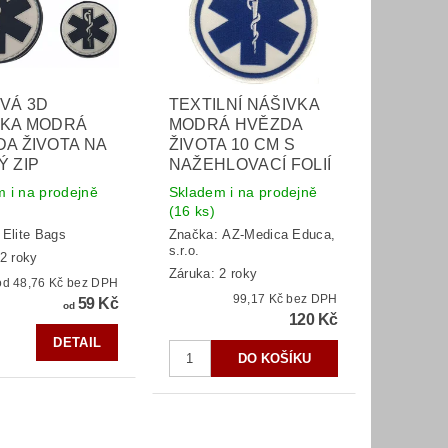
VÁ 3D
TEXTILNÍ NÁŠIVKA
VKA MODRÁ
MODRÁ HVĚZDA
A ŽIVOTA NA
ŽIVOTA 10 CM S
 ZIP
NAŽEHLOVACÍ FOLIÍ
 i na prodejně
Skladem i na prodejně
(16 ks)
:
Elite Bags
Značka:
AZ-Medica Educa,
s.r.o.
2 roky
Záruka: 2 roky
od 48,76 Kč bez DPH
99,17 Kč bez DPH
59 Kč
od
120 Kč
DETAIL