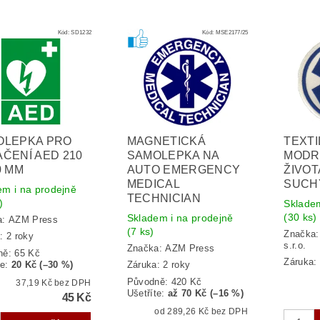
Kód:
SD1232
Kód:
MSE2177/25
OLEPKA PRO
MAGNETICKÁ
TEXTI
ČENÍ AED 210
SAMOLEPKA NA
MODR
0 MM
AUTO EMERGENCY
ŽIVOT
MEDICAL
SUCHÝ
em i na prodejně
TECHNICIAN
)
Skladem
(30 ks)
Skladem i na prodejně
a:
AZM Press
(7 ks)
Značka
: 2 roky
s.r.o.
Značka:
AZM Press
ně:
65 Kč
Záruka: 
te
:
20 Kč (–30 %)
Záruka: 2 roky
Původně:
420 Kč
37,19 Kč bez DPH
Ušetříte
:
až 70 Kč (–16 %)
45 Kč
od 289,26 Kč bez DPH