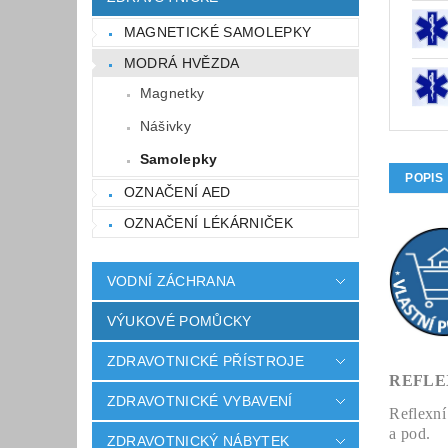
MAGNETICKÉ SAMOLEPKY
MODRÁ HVĚZDA
Magnetky
Nášivky
Samolepky
POPIS
OZNAČENÍ AED
OZNAČENÍ LÉKÁRNIČEK
VODNÍ ZÁCHRANA
VÝUKOVÉ POMŮCKY
ZDRAVOTNICKÉ PŘÍSTROJE
REFLE
ZDRAVOTNICKÉ VYBAVENÍ
Reflexní
a pod.
ZDRAVOTNICKÝ NÁBYTEK