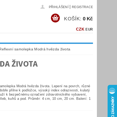
|
PŘIHLÁŠENÍ
REGISTRACE
KOŠÍK:
0 Kč
CZK
EUR
Reflexní samolepka Modrá hvězda života
DA ŽIVOTA
samolepka Modrá hvězda života. Lepení na povrch, různé
 dobře přilne k podložce, výsoký index odrazivosti, kulatý
ouží k bezpečnému označení zdravotnického vybavení,
řileb, kufrů a pod. Průměr: 4 cm, 10 cm, 20 cm. Balení: 1