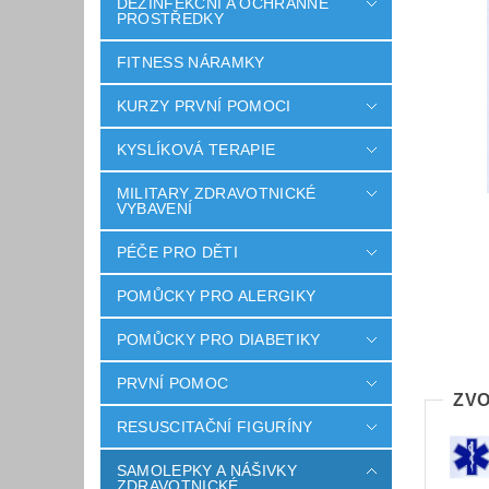
DEZINFEKČNÍ A OCHRANNÉ
PROSTŘEDKY
FITNESS NÁRAMKY
KURZY PRVNÍ POMOCI
KYSLÍKOVÁ TERAPIE
MILITARY ZDRAVOTNICKÉ
VYBAVENÍ
PÉČE PRO DĚTI
POMŮCKY PRO ALERGIKY
POMŮCKY PRO DIABETIKY
PRVNÍ POMOC
ZVO
RESUSCITAČNÍ FIGURÍNY
SAMOLEPKY A NÁŠIVKY
ZDRAVOTNICKÉ