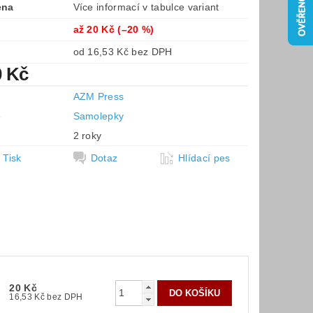
ena
Více informací v tabulce variant
až
20 Kč
(–20 %)
od 16,53 Kč bez DPH
0 Kč
AZM Press
e
Samolepky
2 roky
Tisk
Dotaz
Hlídací pes
20 Kč
16,53 Kč bez DPH