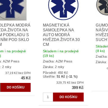
OLEPKA MODRÁ
MAGNETICKÁ
GUMO
DA ŽIVOTA NA
SAMOLEPKA NA
NÁŠI
M PODKLADU S
AUTO MODRÁ
HVĚZD
NÍM POD SKLO
HVĚZDA ŽIVOTA 30
SUCHÝ
M
CM
Skladem
(8 ks)
em i na prodejně
Skladem i na prodejně
)
(19 ks)
Značka
a:
AZM Press
Značka:
AZM Press
Záruka: 
: 2 roky
Záruka: 2 roky
Původně:
450 Kč
37,19 Kč bez DPH
Ušetříte
:
51 Kč (–11 %)
45 Kč
329,75 Kč bez DPH
399 Kč