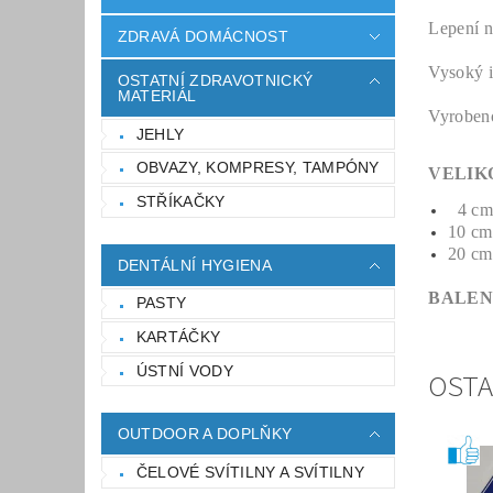
Lepení n
ZDRAVÁ DOMÁCNOST
Vysoký in
OSTATNÍ ZDRAVOTNICKÝ
MATERIÁL
Vyrobeno
JEHLY
OBVAZY, KOMPRESY, TAMPÓNY
VELIK
STŘÍKAČKY
4 cm
10 cm
20 cm
DENTÁLNÍ HYGIENA
BALEN
PASTY
KARTÁČKY
ÚSTNÍ VODY
OSTA
OUTDOOR A DOPLŇKY
ČELOVÉ SVÍTILNY A SVÍTILNY