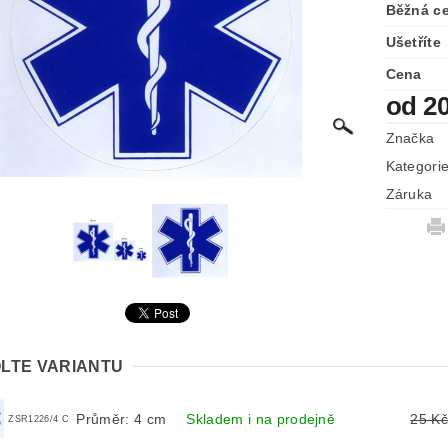
Běžná c
Ušetříte
Cena
od 2
Značka
Kategori
Záruka
LTE VARIANTU
Průměr: 4 cm
Skladem i na prodejně
25 Kč
ZSR1226/4 C