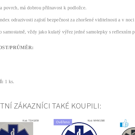
a povrch, má dobrou přilnavost k podložce.
dex odrazivosti zajistí bezpečnost za zhoršené viditelnosti a v noci 
 samostatně, vždy jako kulatý výřez jedné samolepky s reflexním 
OST/PRŮMĚR:
Í:
1 ks.
TNÍ ZÁKAZNÍCI TAKÉ KOUPILI:
Kód:
TSH1859
Kód:
MHM1580
Ověřeno