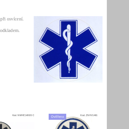
při osvícení.
podkladem.
Kód:
NMHE1400/3 C
Kód:
ZNHV1481
Ověřeno