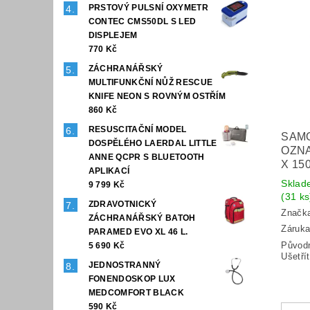
PRSTOVÝ PULSNÍ OXYMETR
CONTEC CMS50DL S LED
DISPLEJEM
770 Kč
ZÁCHRANÁŘSKÝ
MULTIFUNKČNÍ NŮŽ RESCUE
KNIFE NEON S ROVNÝM OSTŘÍM
860 Kč
RESUSCITAČNÍ MODEL
SAM
DOSPĚLÉHO LAERDAL LITTLE
OZNA
ANNE QCPR S BLUETOOTH
X 15
APLIKACÍ
Sklad
9 799 Kč
(31 ks
ZDRAVOTNICKÝ
Značk
ZÁCHRANÁŘSKÝ BATOH
Záruka
PARAMED EVO XL 46 L.
Původ
5 690 Kč
Ušetří
JEDNOSTRANNÝ
FONENDOSKOP LUX
MEDCOMFORT BLACK
590 Kč