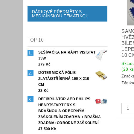
DÁRKOVÉ PŘEDMĚTY S
MEDICÍNSKOU TÉMATIKOU
SAM
HVĚZ
TOP 10
BÍLE
LEPE
SEŠÍVAČKA NA RÁNY VISISTAT
10 C
35W
Sklad
279 Kč
(28 ks
IZOTERMICKÁ FÓLIE
Značk
ZLATÁ/STŘÍBRNÁ 160 X 210
Záruka
CM
22 Kč
DEFIBRILÁTOR AED PHILIPS
HEARTSTART FRX S
BRAŠNOU A ODBORNÝM
ZAŠKOLENÍM ZDARMA + BRAŠNA
ZDARMA+ODBORNÉ ZAŠKOLENÍ
47 500 Kč