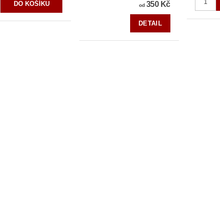
350 Kč
od
DETAIL