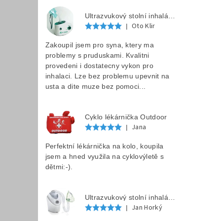
Ultrazvukový stolní inhalátor F 202
Oto Klir
|
Zakoupil jsem pro syna, ktery ma
problemy s pruduskami. Kvalitni
provedeni i dostatecny vykon pro
inhalaci. Lze bez problemu upevnit na
usta a dite muze bez pomoci...
Cyklo lékárnička Outdoor
Jana
|
Perfektní lékárnička na kolo, koupila
jsem a hned využila na cyklovýletě s
dětmi:-).
Ultrazvukový stolní inhalátor LAICA MD6026P
Jan Horký
|