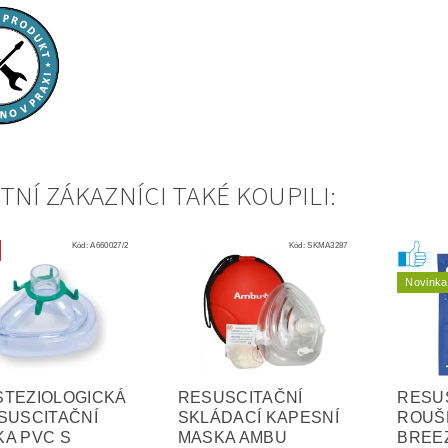
TNÍ ZÁKAZNÍCI TAKÉ KOUPILI:
Kód:
A660027/2
Kód:
SKMA3287
Novinka
STEZIOLOGICKÁ
RESUSCITAČNÍ
RESU
SUSCITAČNÍ
SKLÁDACÍ KAPESNÍ
ROUŠ
A PVC S
MASKA AMBU
BREE