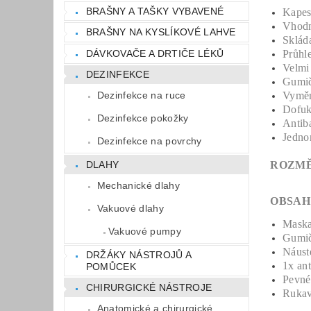
BRAŠNY A TAŠKY VYBAVENÉ
Kapes
Vhodn
BRAŠNY NA KYSLÍKOVÉ LAHVE
Sklád
DÁVKOVAČE A DRTIČE LÉKŮ
P
růhl
Velmi 
DEZINFEKCE
Gumič
Vyměn
Dezinfekce na ruce
Dofuk
Dezinfekce pokožky
Antiba
Jedno
Dezinfekce na povrchy
DLAHY
ROZM
Mechanické dlahy
OBSAH
Vakuové dlahy
Mask
Vakuové pumpy
G
umi
Náust
DRŽÁKY NÁSTROJŮ A
1x ant
POMŮCEK
Pevné
CHIRURGICKÉ NÁSTROJE
Rukav
Anatomické a chirurgické