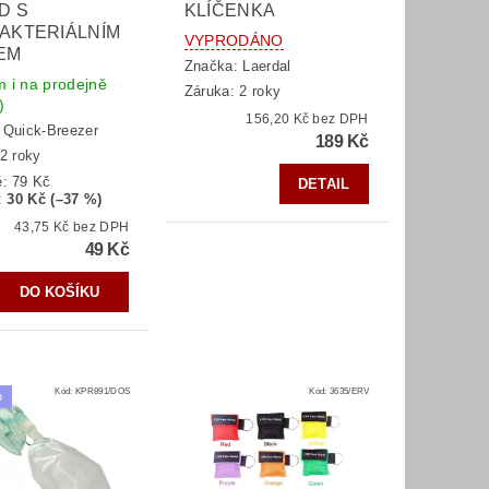
D S
KLÍČENKA
AKTERIÁLNÍM
VYPRODÁNO
EM
Značka:
Laerdal
 i na prodejně
Záruka: 2 roky
)
156,20 Kč bez DPH
:
Quick-Breezer
189 Kč
2 roky
ě:
79 Kč
DETAIL
:
30 Kč (–37 %)
43,75 Kč bez DPH
49 Kč
Kód:
KPR891/DOS
Kód:
3635/ERV
o