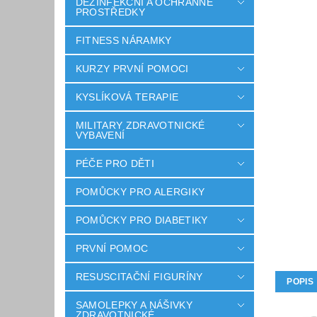
DEZINFEKČNÍ A OCHRANNÉ
PROSTŘEDKY
FITNESS NÁRAMKY
KURZY PRVNÍ POMOCI
KYSLÍKOVÁ TERAPIE
MILITARY ZDRAVOTNICKÉ
VYBAVENÍ
PÉČE PRO DĚTI
POMŮCKY PRO ALERGIKY
POMŮCKY PRO DIABETIKY
PRVNÍ POMOC
RESUSCITAČNÍ FIGURÍNY
POPIS
SAMOLEPKY A NÁŠIVKY
ZDRAVOTNICKÉ