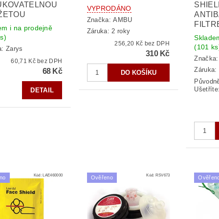
UKOVATELNOU
SHIEL
VYPRODÁNO
ŽETOU
ANTIB
Značka:
AMBU
FILTR
em i na prodejně
Záruka: 2 roky
s)
Skladem
256,20 Kč bez DPH
(101 ks
a:
Zarys
310 Kč
Značka
60,71 Kč bez DPH
Záruka: 
68 Kč
Původn
Ušetříte
DETAIL
Kód:
LAE460000
Kód:
RSV673
no
Ověřeno
Ověřen