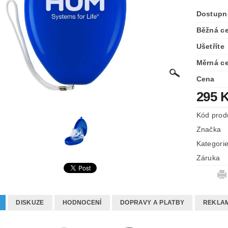
Dostupn
Běžná c
Ušetříte
Měrná c
Cena
295 
Kód prod
Značka
Kategori
Záruka
DISKUZE
HODNOCENÍ
DOPRAVY A PLATBY
REKLAM