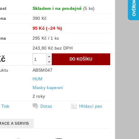
ost
Skladem i na prodejně
(5 ks)
ena
390 Kč
95 Kč
(–24 %)
ena
295 Kč / 1 ks
243,80 Kč bez DPH
Kč
uktu
ABSM047
HUM
e
Masky kapesní
2 roky
Tisk
Dotaz
Hlídací pes
ACE A SERVIS