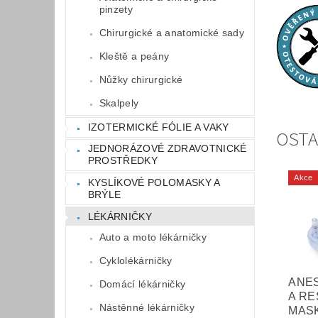
pinzety
Chirurgické a anatomické sady
Kleště a peány
Nůžky chirurgické
Skalpely
IZOTERMICKÉ FÓLIE A VAKY
OSTA
JEDNORÁZOVÉ ZDRAVOTNICKÉ
PROSTŘEDKY
Akce
KYSLÍKOVÉ POLOMASKY A
BRÝLE
LÉKÁRNIČKY
Auto a moto lékárničky
Cyklolékárničky
ANE
Domácí lékárničky
A RE
Nástěnné lékárničky
MASK