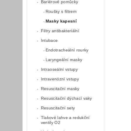
Bariérové pomůcky
Roušky s filtrem
Masky kapesní
Filtry antibakteriální
Intubace
Endotracheální rourky
Laryngeální masky
Intraoseální vstupy
Intravenózní vstupy
Resuscitační masky
Resuscitační dýchací vaky
Resuscitační sety
Tlakové lahve a redukční
ventily O2