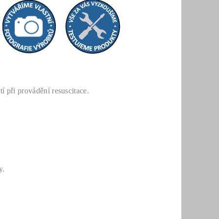
tí při
provádění resuscitace.
y.