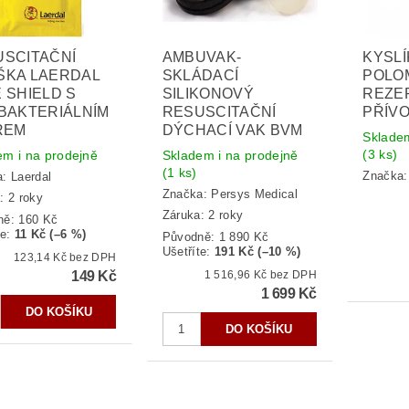
USCITAČNÍ
AMBUVAK-
KYSL
ŠKA LAERDAL
SKLÁDACÍ
POLO
 SHIELD S
SILIKONOVÝ
REZE
BAKTERIÁLNÍM
RESUSCITAČNÍ
PŘÍVO
REM
DÝCHACÍ VAK BVM
Skladem
(3 ks)
em i na prodejně
Skladem i na prodejně
(1 ks)
Značka
a:
Laerdal
Značka:
Persys Medical
: 2 roky
Záruka: 2 roky
ně:
160 Kč
te
:
11 Kč (–6 %)
Původně:
1 890 Kč
Ušetříte
:
191 Kč (–10 %)
123,14 Kč bez DPH
149 Kč
1 516,96 Kč bez DPH
1 699 Kč