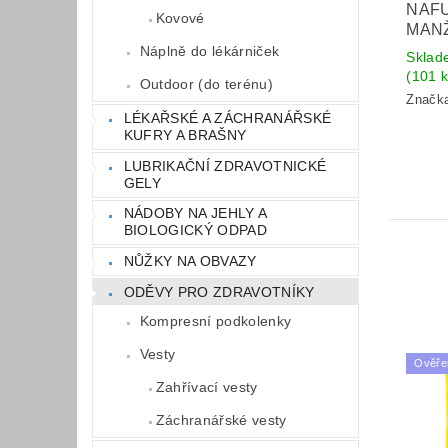
NAF
Kovové
MAN
Náplně do lékárniček
Sklad
(101 k
Outdoor (do terénu)
Značk
LÉKAŘSKÉ A ZÁCHRANÁŘSKÉ
KUFRY A BRAŠNY
LUBRIKAČNÍ ZDRAVOTNICKÉ
GELY
NÁDOBY NA JEHLY A
BIOLOGICKÝ ODPAD
NŮŽKY NA OBVAZY
ODĚVY PRO ZDRAVOTNÍKY
Kompresní podkolenky
Vesty
Ověře
Zahřívací vesty
Záchranářské vesty