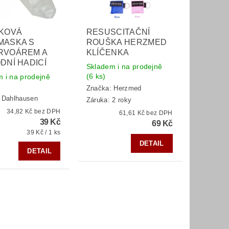
ÍKOVÁ
RESUSCITAČNÍ
MASKA S
ROUŠKA HERZMED
RVOÁREM A
KLÍČENKA
DNÍ HADICÍ
Skladem i na prodejně
(6 ks)
 i na prodejně
Značka:
Herzmed
:
Dahlhausen
Záruka: 2 roky
34,82 Kč bez DPH
61,61 Kč bez DPH
39 Kč
69 Kč
39 Kč / 1 ks
DETAIL
DETAIL