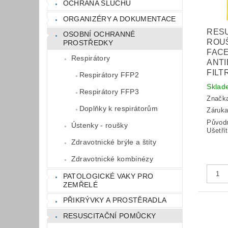
OCHRANA SLUCHU
ORGANIZÉRY A DOKUMENTACE
RES
OSOBNÍ OCHRANNÉ
ROU
PROSTŘEDKY
FACE
Respirátory
ANTI
FILT
Respirátory FFP2
Sklad
Respirátory FFP3
Značk
Doplňky k respirátorům
Záruka
Původ
Ústenky - roušky
Ušetří
Zdravotnické brýle a štíty
Zdravotnické kombinézy
PATOLOGICKÉ VAKY PRO
ZEMŘELÉ
PŘIKRÝVKY A PROSTĚRADLA
RESUSCITAČNÍ POMŮCKY