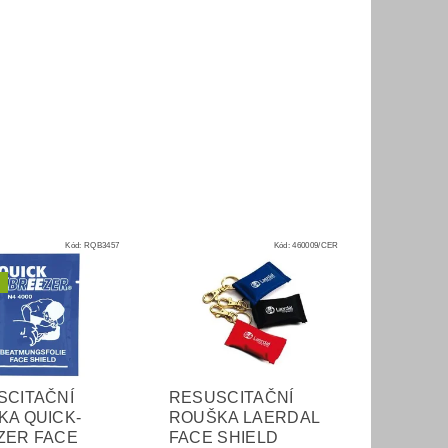
Kód:
RQB3457
Kód:
460009/CER
SCITAČNÍ
RESUSCITAČNÍ
KA QUICK-
ROUŠKA LAERDAL
ZER FACE
FACE SHIELD