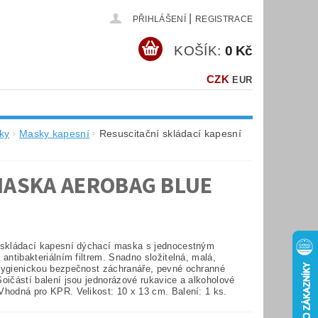
|
PŘIHLÁŠENÍ
REGISTRACE
KOŠÍK:
0 Kč
CZK
EUR
ky
Masky kapesní
Resuscitační skládací kapesní
MASKA AEROBAG BLUE
 skládací kapesní dýchací maska s jednocestným
 antibakteriálním filtrem. Snadno složitelná, malá,
hygienickou bezpečnost záchranáře, pevné ochranné
oičástí balení jsou jednorázové rukavice a alkoholové
Vhodná pro KPR. Velikost: 10 x 13 cm. Balení: 1 ks.