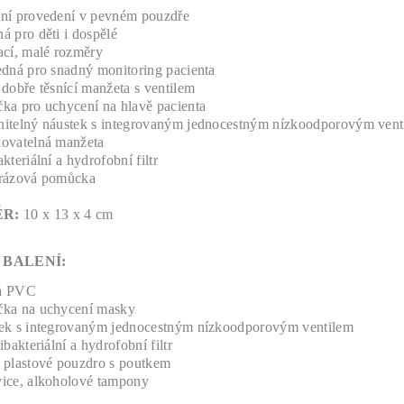
ní provedení v pevném pouzdře
á pro děti i dospělé
ací, malé rozměry
edná pro snadný monitoring pacienta
dobře těsnící manžeta s ventilem
ka pro uchycení na hlavě pacienta
itelný náustek s integrovaným jednocestným nízkoodporovým vent
ovatelná manžeta
kteriální a hydrofobní filtr
rázová pomůcka
ĚR:
10 x 13 x 4 cm
 BALENÍ:
a PVC
čka na uchycení masky
ek s integrovaným jednocestným nízkoodporovým ventilem
ibakteriální a hydrofobní filtr
 plastové pouzdro s poutkem
ice, alkoholové tampony