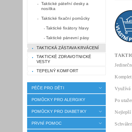
Taktické páteřní desky a
nosítka
Taktické fixační pomůcky
Taktické fixátory hlavy
Taktické pánevní pásy
TAKTICKÁ ZÁSTAVA KRVÁCENÍ
TAKTI
TAKTICKÉ ZDRAVOTNICKÉ
VESTY
Jedinečn
TEPELNÝ KOMFORT
Kompletn
PÉČE PRO DĚTI
Využívá 
POMŮCKY PRO ALERGIKY
Po utaže
POMŮCKY PRO DIABETIKY
Nejlepš
PRVNÍ POMOC
Schvále