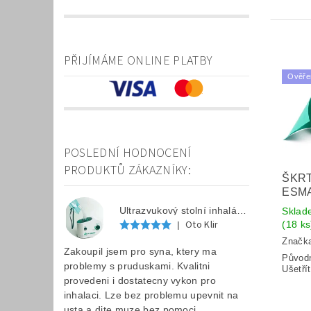
PŘIJÍMÁME ONLINE PLATBY
Ověře
POSLEDNÍ HODNOCENÍ
PRODUKTŮ ZÁKAZNÍKY:
ŠKR
ESM
Ultrazvukový stolní inhalátor F 202
Sklad
Oto Klir
(18 ks
|
Značk
Zakoupil jsem pro syna, ktery ma
Původ
problemy s pruduskami. Kvalitni
Ušetří
provedeni i dostatecny vykon pro
inhalaci. Lze bez problemu upevnit na
usta a dite muze bez pomoci...