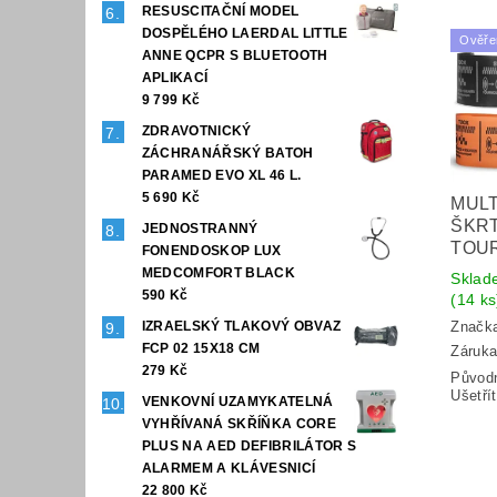
RESUSCITAČNÍ MODEL
DOSPĚLÉHO LAERDAL LITTLE
Ověře
ANNE QCPR S BLUETOOTH
APLIKACÍ
9 799 Kč
ZDRAVOTNICKÝ
ZÁCHRANÁŘSKÝ BATOH
PARAMED EVO XL 46 L.
5 690 Kč
MULT
ŠKRT
JEDNOSTRANNÝ
TOU
FONENDOSKOP LUX
MEDCOMFORT BLACK
Sklad
590 Kč
(14 ks
Značk
IZRAELSKÝ TLAKOVÝ OBVAZ
FCP 02 15X18 CM
Záruka
279 Kč
Původ
Ušetří
VENKOVNÍ UZAMYKATELNÁ
VYHŘÍVANÁ SKŘÍŇKA CORE
PLUS NA AED DEFIBRILÁTOR S
ALARMEM A KLÁVESNICÍ
22 800 Kč