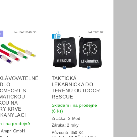
Kód:
SAP1304/MOD
Kód:
TLO1742
o
KLÁVOVATELNÉ
TAKTICKÁ
IDLO
LÉKÁRNIČKA DO
OMFORT S
TERÉNU OUTDOOR
MATICKOU
RESCUE
KOU NA
Skladem i na prodejně
RY KRVE
(6 ks)
 KANYLACI
Značka:
S-Med
 i na prodejně
Záruka: 2 roky
:
Ampri GmbH
Původně:
350 Kč