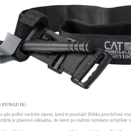
O FUNGUJE:
 o pás pošitý suchým zipem, kterým prochází šňůrka provlečená vrat
krtidla je plastová základna, do které po stažení turniketu uchytíme 