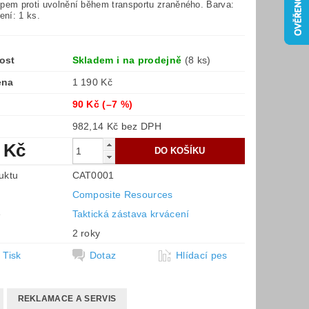
pem proti uvolnění během transportu zraněného. Barva:
ení: 1 ks.
ost
Skladem i na prodejně
(8 ks)
ena
1 190 Kč
90 Kč
(–7 %)
982,14 Kč bez DPH
 Kč
uktu
CAT0001
Composite Resources
e
Taktická zástava krvácení
2 roky
Tisk
Dotaz
Hlídací pes
REKLAMACE A SERVIS