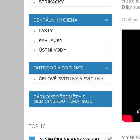
Na konci
STŘÍKAČKY
Díky suc
Celý sys
DENTÁLNÍ HYGIENA
PASTY
KARTÁČKY
ÚSTNÍ VODY
OUTDOOR A DOPLŇKY
ČELOVÉ SVÍTILNY A SVÍTILNY
DÁRKOVÉ PŘEDMĚTY S
MEDICÍNSKOU TÉMATIKOU
TOP 10
VÝHOD
SEŠÍVAČKA NA RÁNY VISISTAT