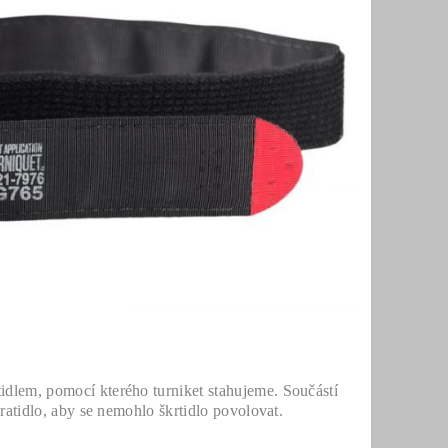
idlem, pomocí kterého turniket stahujeme. Součástí
vratidlo, aby se nemohlo škrtidlo povolovat.