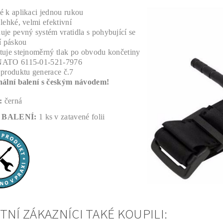
é k aplikaci jednou rukou
lehké, velmi efektivní
je pevný systém vratidla s pohybující se
í páskou
tuje stejnoměrný tlak po obvodu končetiny
NATO 6115-01-521-7976
 produktu generace č.7
nální balení s českým návodem!
:
černá
 BALENÍ:
1 ks v zatavené folii
TNÍ ZÁKAZNÍCI TAKÉ KOUPILI: