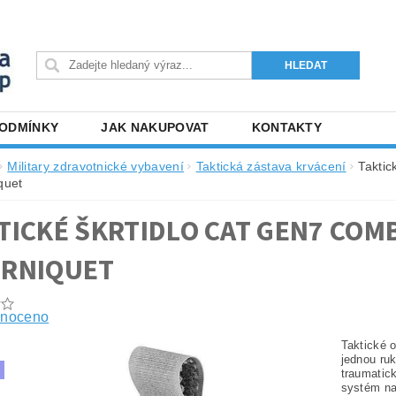
PODMÍNKY
JAK NAKUPOVAT
KONTAKTY
Military zdravotnické vybavení
Taktická zástava krvácení
Taktic
quet
TICKÉ ŠKRTIDLO CAT GEN7 COM
RNIQUET
noceno
Taktické o
jednou ru
traumatic
systém na