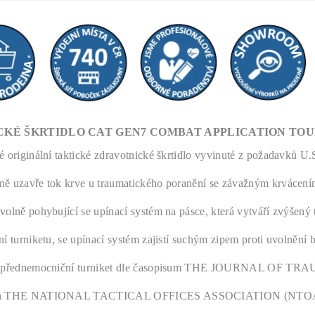
CKÉ ŠKRTIDLO CAT GEN7 COMBAT APPLICATION TO
é originální taktické zdravotnické škrtidlo vyvinuté z požadavků U
ě uzavře tok krve u traumatického poranění se závažným krvácení
volně pohybující se upínací systém na pásce, která vytváří zvýšený
ní turniketu, se upínací systém zajistí suchým zipem proti uvolnění
í přednemocniční turniket dle časopisum THE JOURNAL OF TR
n THE NATIONAL TACTICAL OFFICES ASSOCIATION (NTOA) pro t