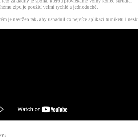
 této základny je spona, kterou provlékáme volný konec škrtidla.
hému zipu je použití velmi rychlé a jednoduché.
tém je navržen tak, aby usnadnil co nejvíce aplikaci turniketu i n
Y: