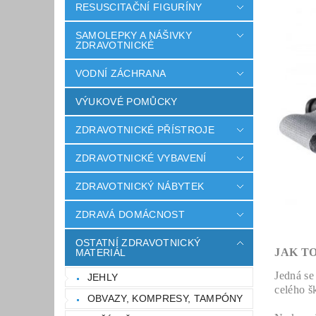
RESUSCITAČNÍ FIGURÍNY
SAMOLEPKY A NÁŠIVKY
ZDRAVOTNICKÉ
VODNÍ ZÁCHRANA
VÝUKOVÉ POMŮCKY
ZDRAVOTNICKÉ PŘÍSTROJE
ZDRAVOTNICKÉ VYBAVENÍ
ZDRAVOTNICKÝ NÁBYTEK
ZDRAVÁ DOMÁCNOST
OSTATNÍ ZDRAVOTNICKÝ
JAK T
MATERIÁL
Jedná se
JEHLY
celého š
OBVAZY, KOMPRESY, TAMPÓNY