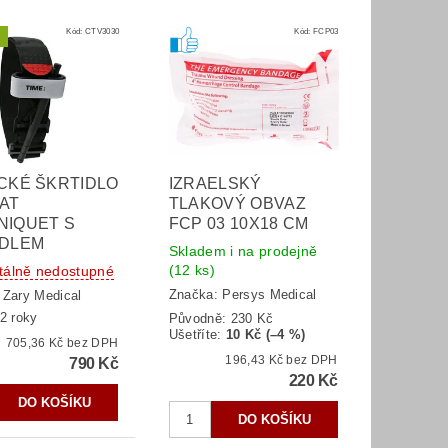
Kód:
CTV3030
Kód:
FCP03
CKÉ ŠKRTIDLO
IZRAELSKÝ
AT
TLAKOVÝ OBVAZ
NIQUET S
FCP 03 10X18 CM
IDLEM
Skladem i na prodejně
(12 ks)
álně nedostupné
Značka:
Persys Medical
:
Zary Medical
2 roky
Původně:
230 Kč
Ušetříte
:
10 Kč (–4 %)
705,36 Kč bez DPH
196,43 Kč bez DPH
790 Kč
220 Kč