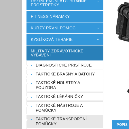
DEZINFEKČNÍ A OCHRANNÉ
PROSTŘEDKY
FITNESS NÁRAMKY
KURZY PRVNÍ POMOCI
KYSLÍKOVÁ TERAPIE
MILITARY ZDRAVOTNICKÉ
VYBAVENÍ
DIAGNOSTICKÉ PŘÍSTROJE
TAKTICKÉ BRAŠNY A BATOHY
TAKTICKÉ HOLSTRY A
POUZDRA
TAKTICKÉ LÉKÁRNIČKY
TAKTICKÉ NÁSTROJE A
POMŮCKY
TAKTICKÉ TRANSPORTNÍ
POMŮCKY
POPIS