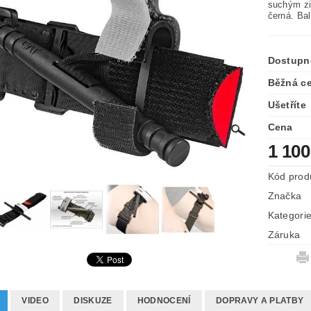
suchým zi
černá. Bal
Dostupn
Běžná c
Ušetříte
Cena
1 100
Kód prod
Značka
Kategori
Záruka
VIDEO
DISKUZE
HODNOCENÍ
DOPRAVY A PLATBY