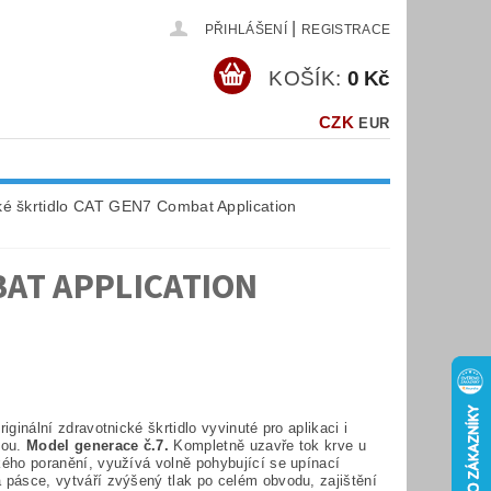
|
PŘIHLÁŠENÍ
REGISTRACE
KOŠÍK:
0 Kč
CZK
EUR
ké škrtidlo CAT GEN7 Combat Application
BAT APPLICATION
riginální zdravotnické škrtidlo vyvinuté pro aplikaci i
kou.
Model generace č.7.
Kompletně uzavře tok krve u
kého poranění, využívá volně pohybující se upínací
 pásce, vytváří zvýšený tlak po celém obvodu, zajištění