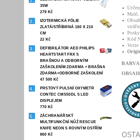
35W
Určen
279 Kč
Malé, 
Obsahu
IZOTERMICKÁ FÓLIE
vnitřn
ZLATÁ/STŘÍBRNÁ 160 X 210
Posky
CM
Kód 
22 Kč
Verze
DEFIBRILÁTOR AED PHILIPS
Origi
HEARTSTART FRX S
BRAŠNOU A ODBORNÝM
BARVA
ZAŠKOLENÍM ZDARMA + BRAŠNA
OBSAH
ZDARMA+ODBORNÉ ZAŠKOLENÍ
47 500 Kč
PRSTOVÝ PULSNÍ OXYMETR
CONTEC CMS50DL S LED
DISPLEJEM
770 Kč
ZÁCHRANÁŘSKÝ
MULTIFUNKČNÍ NŮŽ RESCUE
KNIFE NEON S ROVNÝM OSTŘÍM
OSTA
860 Kč