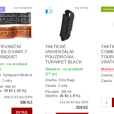
Kód:
TSGS449/CER
Kód:
UPT2320
no
Novinka
IFUNKČNÍ
TAKTICKÉ
TAKTI
IDLO SWAT-T
UNIVERZÁLNÍ
COMB
RNIQUET
POUZDRO NA
TOUR
TURNIKET BLACK
VRAT
em i na prodejně
)
Skladem i na prodejně
Moment
(27 ks)
a:
Safeguard Medical
Značka
Značka:
Elite Bags
: 2 roky
Záruka: 
Záruka: 2 roky
ně:
460 Kč
te
:
70 Kč (–15 %)
Původně:
285 Kč
Ušetříte
:
26 Kč (–9 %)
348,21 Kč bez DPH
390 Kč
214,05 Kč bez DPH
259 Kč
DETAIL