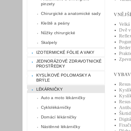
pinzety
Chirurgické a anatomické sady
VN
Kleště a peány
Velká 
Dvě v
Nůžky chirurgické
Reflex
Pogum
Skalpely
Bedern
IZOTERMICKÉ FÓLIE A VAKY
Prakt
Zpevn
JEDNORÁZOVÉ ZDRAVOTNICKÉ
PROSTŘEDKY
VYBAV
KYSLÍKOVÉ POLOMASKY A
BRÝLE
Resus
LÉKÁRNIČKY
Kyslí
Kyslí
Auto a moto lékárničky
Resusc
Antiba
Cyklolékárničky
Škrti
Domácí lékárničky
Digitá
Fixačn
Nástěnné lékárničky
Dlaha