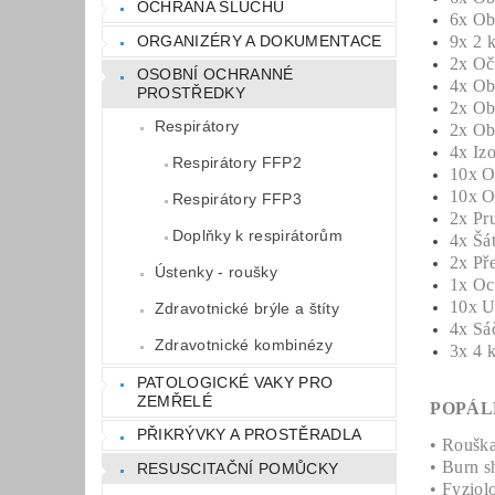
OCHRANA SLUCHU
6x Ob
ORGANIZÉRY A DOKUMENTACE
9x 2 k
2x Oč
OSOBNÍ OCHRANNÉ
4x Ob
PROSTŘEDKY
2x Ob
Respirátory
2x Ob
4x Iz
Respirátory FFP2
10x O
10x O
Respirátory FFP3
2x Pr
Doplňky k respirátorům
4x Šát
2x Př
Ústenky - roušky
1x Oc
10x Ut
Zdravotnické brýle a štíty
4x Sá
Zdravotnické kombinézy
3x 4 k
PATOLOGICKÉ VAKY PRO
ZEMŘELÉ
POPÁL
PŘIKRÝVKY A PROSTĚRADLA
• Rouška
• Burn s
RESUSCITAČNÍ POMŮCKY
• Fyziol