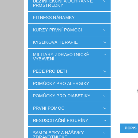
DEZINFEKČNÍ A OCHRANNÉ
PROSTŘEDKY
FITNESS NÁRAMKY
KURZY PRVNÍ POMOCI
KYSLÍKOVÁ TERAPIE
MILITARY ZDRAVOTNICKÉ
VYBAVENÍ
PÉČE PRO DĚTI
POMŮCKY PRO ALERGIKY
POMŮCKY PRO DIABETIKY
PRVNÍ POMOC
RESUSCITAČNÍ FIGURÍNY
POPIS
SAMOLEPKY A NÁŠIVKY
ZDRAVOTNICKÉ