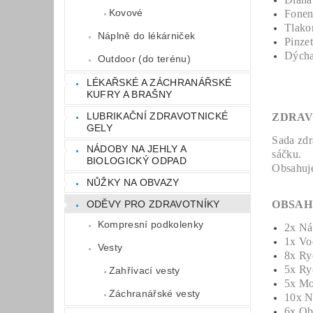
Kovové
Fonen
Tlako
Náplně do lékárniček
Pinze
Dýcha
Outdoor (do terénu)
LÉKAŘSKÉ A ZÁCHRANÁŘSKÉ
KUFRY A BRAŠNY
LUBRIKAČNÍ ZDRAVOTNICKÉ
ZDRAV
GELY
Sada zdr
NÁDOBY NA JEHLY A
sáčku.
BIOLOGICKÝ ODPAD
Obsahuje
NŮŽKY NA OBVAZY
ODĚVY PRO ZDRAVOTNÍKY
OBSAH
Kompresní podkolenky
2x Ná
1x Vo
Vesty
8x Ry
5x Ry
Zahřívací vesty
5x Mo
Záchranářské vesty
10x N
6x Ob