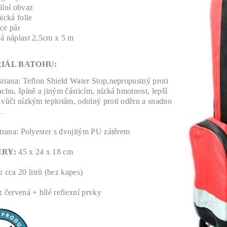
ilní obvaz
ická folie
ce pár
á náplast 2,5cm x 5 m
IÁL BATOHU:
strana: Teflon Shield Water Stop,nepropustný proti
achu, špíně a jiným částicím, nízká hmotnost, lepší
 vůči nízkým teplotám, odolný proti oděru a snadno
.
trana: P
olyester s dvojitým PU zátěrem
ĚRY:
45
x 24 x 18 cm
:
cca 20 litrů (bez kapes)
:
červená + bílé reflexní prvky