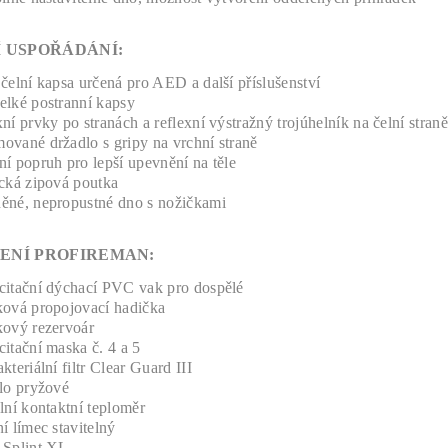
ĚJŠÍ USPOŘÁDÁNÍ:
čelní kapsa určená pro AED a další příslušenství
elké postranní kapsy
ní prvky po stranách a reflexní výstražný trojúhelník na čelní straně
ované držadlo s gripy na vrchní straně
í popruh pro lepší upevnění na těle
ická zipová poutka
ěné, nepropustné dno s nožičkami
ENÍ PROFIREMAN:
citační dýchací PVC vak pro dospělé
ková propojovací hadička
kový rezervoár
itační maska č. 4 a 5
kteriální filtr Clear Guard III
dlo pryžové
lní kontaktní teploměr
í límec stavitelný
 Splint XL