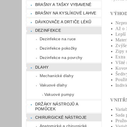
BRAŠNY A TAŠKY VYBAVENÉ
BRAŠNY NA KYSLÍKOVÉ LAHVE
VÝHOD
DÁVKOVAČE A DRTIČE LÉKŮ
Neprop
Až o 
DEZINFEKCE
Lepší
Dezinfekce na ruce
Materi
Zvýše
Dezinfekce pokožky
Zipy s
Extra
Dezinfekce na povrchy
Všité 
DLAHY
Kovov
Šedivý
Mechanické dlahy
Použit
Vakuové dlahy
Indivi
Vakuové pumpy
VNITŘ
DRŽÁKY NÁSTROJŮ A
POMŮCEK
Varia
Sada 
CHIRURGICKÉ NÁSTROJE
Pružné
Anatomické a chirurgické
Variab