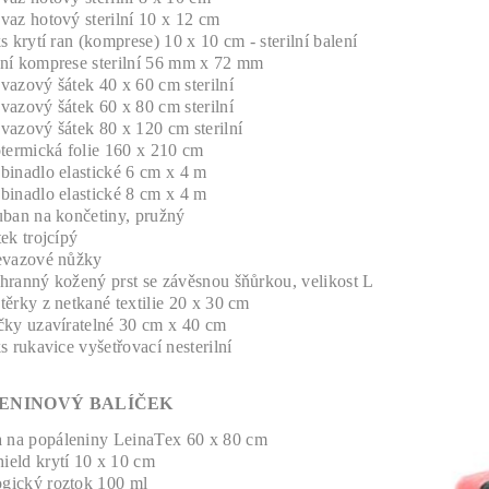
vaz hotový sterilní 10 x 12 cm
s krytí ran (komprese) 10 x 10 cm - sterilní balení
ní komprese sterilní 56 mm x 72 mm
vazový šátek 40 x 60 cm sterilní
vazový šátek 60 x 80 cm sterilní
vazový šátek 80 x 120 cm sterilní
otermická folie 160 x 210 cm
binadlo elastické 6 cm x 4 m
binadlo elastické 8 cm x 4 m
uban na končetiny, pružný
ek trojcípý
evazové nůžky
hranný kožený prst se závěsnou šňůrkou, velikost L
ěrky z netkané textilie 20 x 30 cm
čky uzavíratelné 30 cm x 40 cm
s rukavice vyšetřovací nesterilní
ENINOVÝ BALÍČEK
 na popáleniny LeinaTex 60 x 80 cm
hield krytí 10 x 10 cm
ogický roztok 100 ml