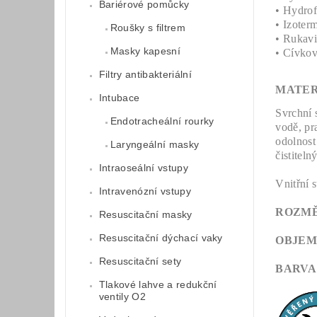
Bariérové pomůcky
• Hydrof
• Izoterm
Roušky s filtrem
• Rukavi
Masky kapesní
• Cívkov
Filtry antibakteriální
MATER
Intubace
Svrchní 
Endotracheální rourky
vodě, pr
odolnost
Laryngeální masky
čistitelný
Intraoseální vstupy
Vnitřní s
Intravenózní vstupy
ROZM
Resuscitační masky
Resuscitační dýchací vaky
OBJEM
Resuscitační sety
BARVA
Tlakové lahve a redukční
ventily O2