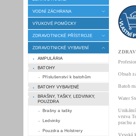
VODNÍ ZÁCHRANA
VÝUKOVÉ POMŮCKY
ZDRAVOTNICKÉ PŘÍSTROJE
ZDRAVOTNICKÉ VYBAVENÍ
ZDRAV
AMPULÁRIA
Profesio
BATOHY
Obsah za
Příslušenství k batohům
Batoh m
BATOHY VYBAVENÉ
BRAŠNY, TAŠKY, LEDVINKY,
Water St
POUZDRA
Unikátní
Brašny a tašky
vrstva T
Ledvinky
prachu a
Pouzdra a Holstrery
Vysoká k