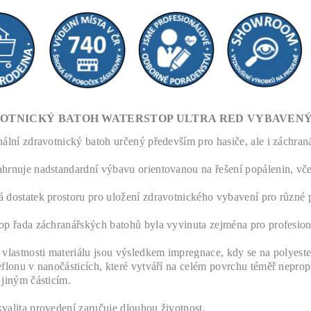
OTNICKÝ BATOH WATERSTOP ULTRA RED VYBAVENÝ 
nální zdravotnický batoh určený především pro hasiče, ale i záchran
hrnuje nadstandardní výbavu orientovanou na řešení popálenin, vč
á
dostatek prostoru pro uložení zdravotnického vybavení pro různé 
op řada záchranářských batohů byla vyvinuta zejména pro profesioná
 vlastnosti materiálu jsou výsledkem impregnace, kdy se na polyes
eflonu v nanočásticích, které vytváří na celém povrchu téměř nepro
 jiným částicím.
valita provedení zaručuje dlouhou životnost.