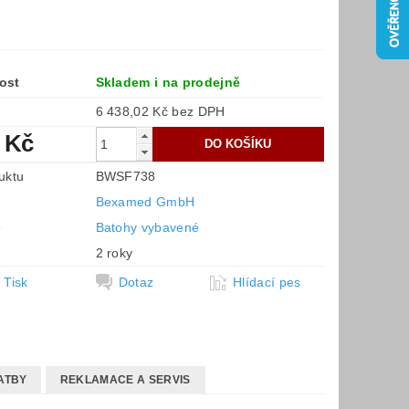
ost
Skladem i na prodejně
6 438,02 Kč bez DPH
 Kč
uktu
BWSF738
Bexamed GmbH
e
Batohy vybavené
2 roky
Tisk
Dotaz
Hlídací pes
ATBY
REKLAMACE A SERVIS