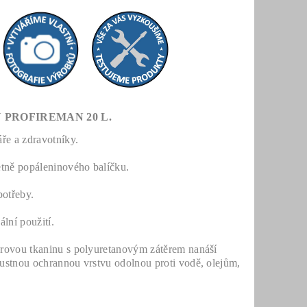
PROFIREMAN 20 L.
áře a zdravotníky.
etně popáleninového balíčku.
potřeby.
lní použití.
terovou tkaninu s polyuretanovým zátěrem nanáší
pustnou ochrannou vrstvu odolnou proti vodě, olejům,