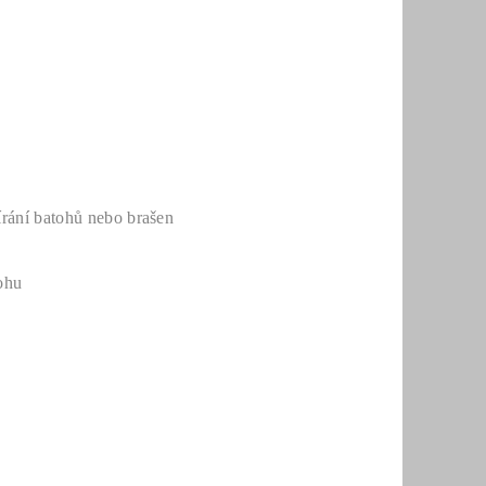
rání batohů nebo brašen
tohu