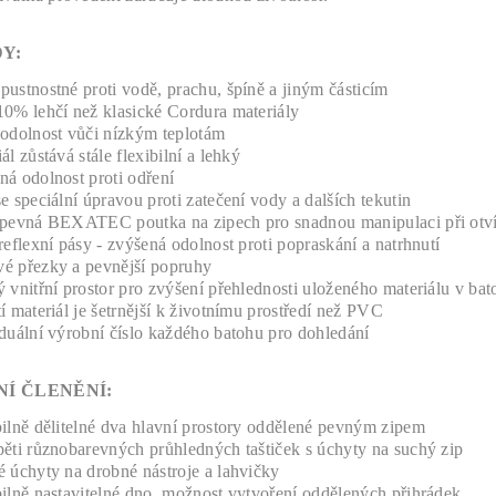
Y:
ustnostné proti vodě, prachu, špíně a jiným částicím
10% lehčí než klasické Cordura materiály
 odolnost vůči nízkým teplotám
ál zůstává stále flexibilní a lehký
ná odolnost proti odření
e speciální úpravou proti zatečení vody a dalších tekutin
 pevná BEXATEC poutka na zipech pro snadnou manipulaci při otví
reflexní pásy - zvýšená odolnost proti popraskání a natrhnutí
é přezky a pevnější popruhy
 vnitřní prostor pro zvýšení přehlednosti uloženého materiálu v ba
í materiál je šetrnější k životnímu prostředí než PVC
duální výrobní číslo každého batohu pro dohledání
NÍ ČLENĚNÍ:
bilně dělitelné dva hlavní prostory oddělené pevným zipem
pěti různobarevných průhledných taštiček s úchyty na suchý zip
 úchyty na drobné nástroje a lahvičky
ilně nastavitelné dno, možnost vytvoření oddělených přihrádek