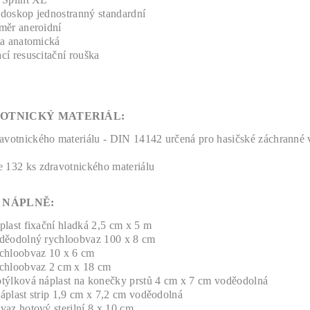
doskop jednostranný standardní
měr aneroidní
ta anatomická
cí resuscitační rouška
OTNICKÝ MATERIÁL:
avotnického materiálu - DIN 14142 určená pro hasičské záchranné v
 132 ks zdravotnického materiálu
 NÁPLNĚ:
plast fixační hladká 2,5 cm x 5 m
děodolný rychloobvaz 100 x 8 cm
chloobvaz 10 x 6 cm
chloobvaz 2 cm x 18 cm
týlková náplast na konečky prstů 4 cm x 7 cm voděodolná
áplast strip 1,9 cm x 7,2 cm voděodolná
vaz hotový sterilní 8 x 10 cm