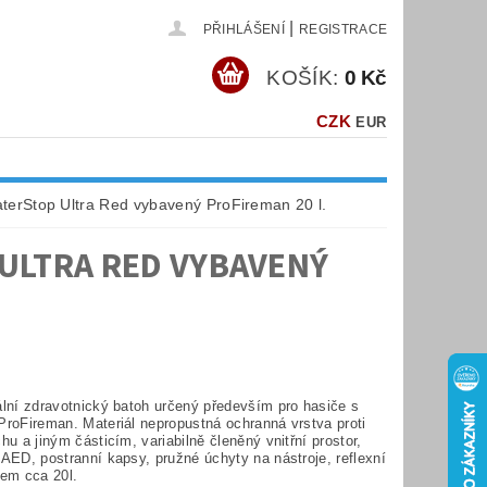
|
PŘIHLÁŠENÍ
REGISTRACE
KOŠÍK:
0 Kč
CZK
EUR
terStop Ultra Red vybavený ProFireman 20 l.
ULTRA RED VYBAVENÝ
ální zdravotnický batoh určený především pro hasiče s
ProFireman. Materiál nepropustná ochranná vrstva proti
hu a jiným částicím, variabilně členěný vnitřní prostor,
AED, postranní kapsy, pružné úchyty na nástroje, reflexní
jem cca 20l.